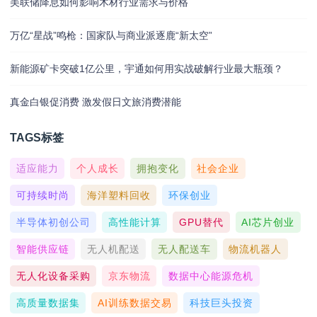
美联储降息如何影响木材行业需求与价格
万亿“星战”鸣枪：国家队与商业派逐鹿“新太空”
新能源矿卡突破1亿公里，宇通如何用实战破解行业最大瓶颈？
真金白银促消费 激发假日文旅消费潜能
TAGS标签
适应能力
个人成长
拥抱变化
社会企业
可持续时尚
海洋塑料回收
环保创业
半导体初创公司
高性能计算
GPU替代
AI芯片创业
智能供应链
无人机配送
无人配送车
物流机器人
无人化设备采购
京东物流
数据中心能源危机
高质量数据集
AI训练数据交易
科技巨头投资