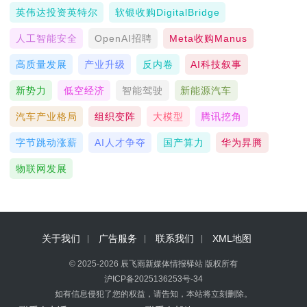
英伟达投资英特尔
软银收购DigitalBridge
人工智能安全
OpenAI招聘
Meta收购Manus
高质量发展
产业升级
反内卷
AI科技叙事
新势力
低空经济
智能驾驶
新能源汽车
汽车产业格局
组织变阵
大模型
腾讯挖角
字节跳动涨薪
AI人才争夺
国产算力
华为昇腾
物联网发展
关于我们
广告服务
联系我们
XML地图
© 2025-2026 辰飞雨新媒体情报驿站 版权所有
沪ICP备2025136253号-34
如有信息侵犯了您的权益，请告知，本站将立刻删除。