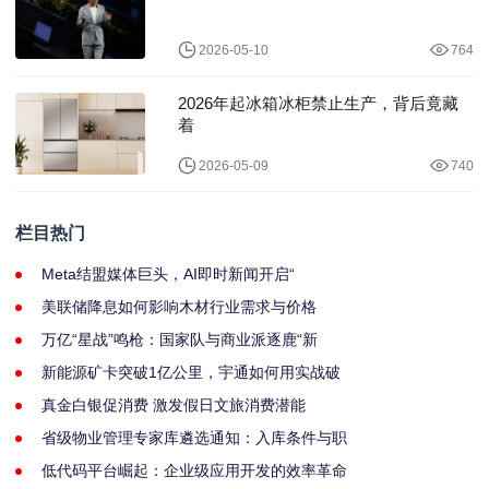
2026-05-10
764
2026年起冰箱冰柜禁止生产，背后竟藏
着
2026-05-09
740
栏目热门
Meta结盟媒体巨头，AI即时新闻开启“
美联储降息如何影响木材行业需求与价格
万亿“星战”鸣枪：国家队与商业派逐鹿“新
新能源矿卡突破1亿公里，宇通如何用实战破
真金白银促消费 激发假日文旅消费潜能
省级物业管理专家库遴选通知：入库条件与职
低代码平台崛起：企业级应用开发的效率革命