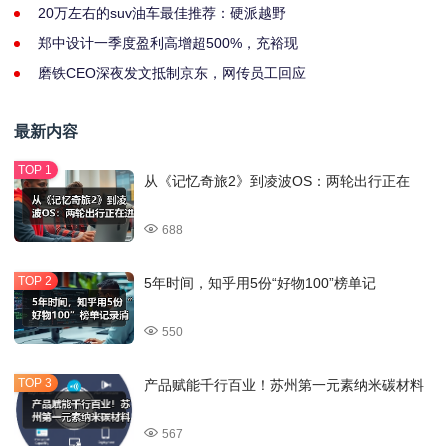
20万左右的suv油车最佳推荐：硬派越野
郑中设计一季度盈利高增超500%，充裕现
磨铁CEO深夜发文抵制京东，网传员工回应
最新内容
从《记忆奇旅2》到凌波OS：两轮出行正在
688
5年时间，知乎用5份“好物100”榜单记
550
产品赋能千行百业！苏州第一元素纳米碳材料
567