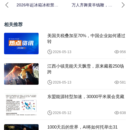
2026年起冰箱冰柜禁止
万人齐舞黄羊钱鞭，这
生产，背后竟藏着这些
项五百年非遗竟然藏着
环保内幕
这样的秘密
相关推荐
美国关税叠加至70%，中国企业如何通过
转
2026-05-13
956
江西小镇竟能天天飘雪，原来藏着250场
跨
2026-05-13
581
东盟能源转型加速，30000平米展会竟藏
2026-05-12
838
1000天后的世界，AI将如何托举出31