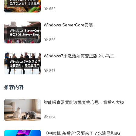
652
Windows ServerCore安装
825
Windows7未激活如何变正版？小马工
847
推荐内容
智能喂食器竟能读懂宠物心思，背后AI大模
864
《中端机"杀后台"又要来了？水滴屏和8G