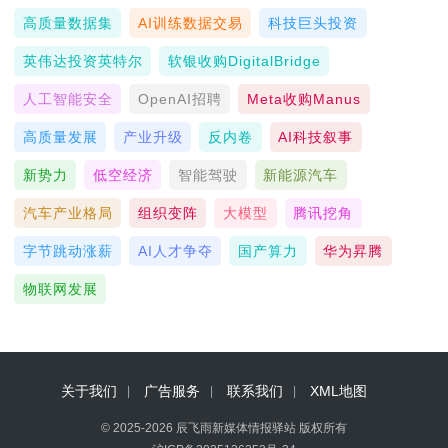
高质量数据集
AI训练数据交易
科技巨头投资
英伟达投资英特尔
软银收购DigitalBridge
人工智能安全
OpenAI招聘
Meta收购Manus
高质量发展
产业升级
反内卷
AI科技叙事
新势力
低空经济
智能驾驶
新能源汽车
汽车产业格局
组织变阵
大模型
腾讯挖角
字节跳动涨薪
AI人才争夺
国产算力
华为昇腾
物联网发展
关于我们
广告服务
联系我们
XML地图
© 2025-2026 辰飞雨新媒体情报驿站 版权所有