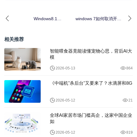
Windows8.1和
windows 7如何取消开机
Ubuntu14.04双系统卸
登陆界面
载Ubu
相关推荐
智能喂食器竟能读懂宠物心思，背后AI大
模
2026-05-13
864
《中端机"杀后台"又要来了？水滴屏和8G
2026-05-12
21
全球AI家居市场门槛高企，这家中国企业
如
2026-05-12
819