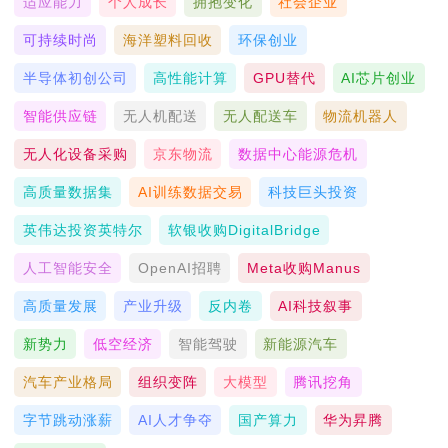
适应能力
个人成长
拥抱变化
社会企业
可持续时尚
海洋塑料回收
环保创业
半导体初创公司
高性能计算
GPU替代
AI芯片创业
智能供应链
无人机配送
无人配送车
物流机器人
无人化设备采购
京东物流
数据中心能源危机
高质量数据集
AI训练数据交易
科技巨头投资
英伟达投资英特尔
软银收购DigitalBridge
人工智能安全
OpenAI招聘
Meta收购Manus
高质量发展
产业升级
反内卷
AI科技叙事
新势力
低空经济
智能驾驶
新能源汽车
汽车产业格局
组织变阵
大模型
腾讯挖角
字节跳动涨薪
AI人才争夺
国产算力
华为昇腾