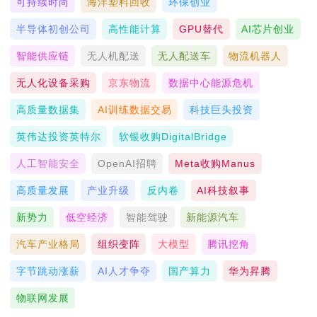
可持续时尚
海洋塑料回收
环保创业
半导体初创公司
高性能计算
GPU替代
AI芯片创业
智能供应链
无人机配送
无人配送车
物流机器人
无人化设备采购
京东物流
数据中心能源危机
高质量数据集
AI训练数据交易
科技巨头投资
英伟达投资英特尔
软银收购DigitalBridge
人工智能安全
OpenAI招聘
Meta收购Manus
高质量发展
产业升级
反内卷
AI科技叙事
新势力
低空经济
智能驾驶
新能源汽车
汽车产业格局
组织变阵
大模型
腾讯挖角
字节跳动涨薪
AI人才争夺
国产算力
华为昇腾
物联网发展