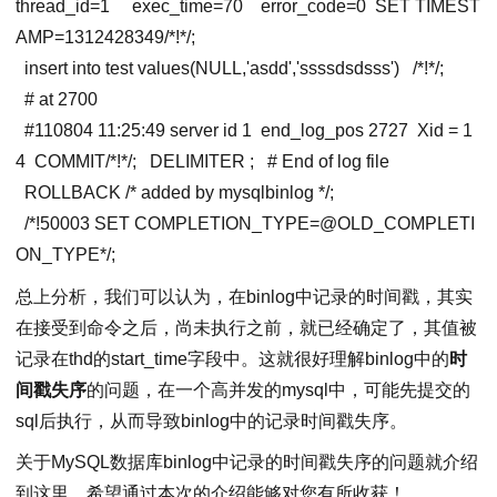
thread_id
=
1
exec_time
=
70
error_code
=
0
SET
TIMEST
AMP
=
1312428349
/*!*/;
insert into test values(NULL,'asdd','ssssdsdsss')
/*!*/;
# at 2700
#110804 11:25:49 server id 1 end_log_pos 2727
Xid
=
1
4
COMMIT/*!*/;
DELIMITER ;
# End of log file
ROLLBACK /* added by mysqlbinlog */;
/*!50003 SET
COMPLETION_TYPE
=@OLD_COMPLETI
ON_TYPE*/;
总上分析，我们可以认为，在binlog中记录的时间戳，其实
在接受到命令之后，尚未执行之前，就已经确定了，其值被
记录在thd的start_time字段中。这就很好理解binlog中的
时
间戳失序
的问题，在一个高并发的mysql中，可能先提交的
sql后执行，从而导致binlog中的记录时间戳失序。
关于MySQL数据库binlog中记录的时间戳失序的问题就介绍
到这里，希望通过本次的介绍能够对您有所收获！