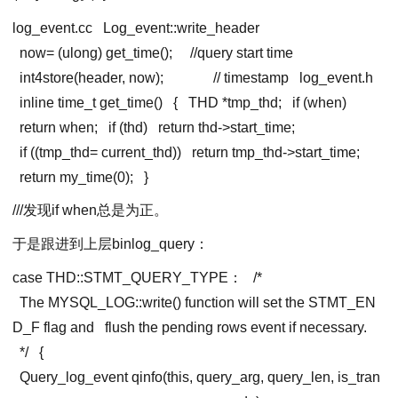
log_event.cc
Log_event::write_header
now
= (ulong) get_time(); //query start time
int4store(header, now); // timestamp
log_event.h
inline time_t get_time()
{
THD *tmp_thd;
if (when)
return when;
if (thd)
return thd-
>
start_time;
if ((
tmp_thd
=
current_thd
))
return tmp_thd-
>
start_time;
return my_time(0);
}
///发现if when总是为正。
于是跟进到上层binlog_query：
case THD::STMT_QUERY_TYPE：
/*
The MYSQL_LOG::write() function will set the STMT_EN
D_F flag and
flush the pending rows event if necessary.
*/
{
Query_log_event qinfo(this, query_arg, query_len, is_tran