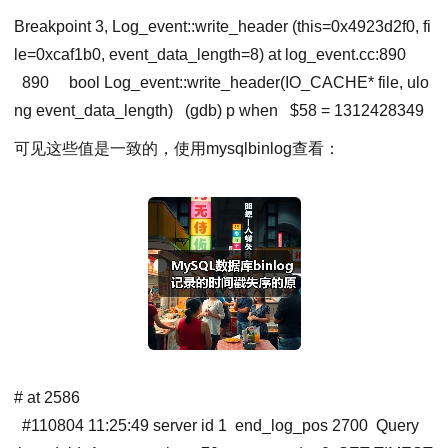
Breakpoint 3, Log_event::write_header (
this
=
0x4923d2f0
,
fi
le
=
0xcaf1b0
,
event_data_length
=
8
) at log_event.cc:890
890 bool Log_event::write_header(IO_CACHE* file, ulo
ng event_data_length)
(gdb) p when
$
58
=
1312428349
可见这些值是一致的，使用mysqlbinlog查看：
# at 2586
#110804 11:25:49 server id 1 end_log_pos 2700 Query