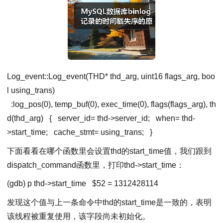
Log_event::Log_event(THD* thd_arg, uint16 flags_arg, boo
l using_trans)
:log_pos(0), temp_buf(0), exec_time(0), flags(flags_arg), th
d(thd_arg)
{
server_id
=
thd
-
>
server_id;
when
=
thd
-
>
start_time;
cache_stmt
=
using_trans
;
}
下面看看在哪个函数里会设置thd的start_time值，我们跟到
dispatch_command函数里，打印thd->start_time：
(gdb) p thd-
>
start_time
$
52
=
1312428114
发现这个值与上一条命令中thd的start_time是一致的，表明
该线程被重复使用，该字段尚未初始化。