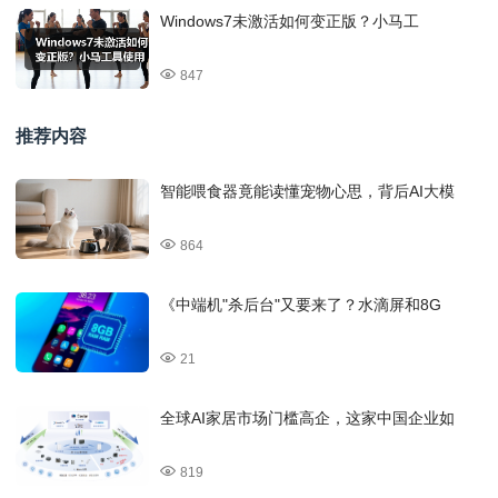
Windows7未激活如何变正版？小马工
847
推荐内容
智能喂食器竟能读懂宠物心思，背后AI大模
864
《中端机"杀后台"又要来了？水滴屏和8G
21
全球AI家居市场门槛高企，这家中国企业如
819