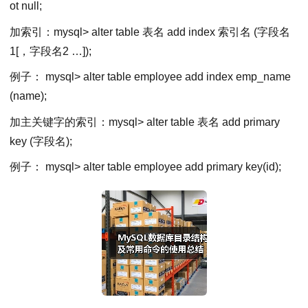
ot null;
加索引：mysql> alter table 表名 add index 索引名 (字段名
1[，字段名2 …]);
例子： mysql> alter table employee add index emp_name
(name);
加主关键字的索引：mysql> alter table 表名 add primary
key (字段名);
例子： mysql> alter table employee add primary key(id);