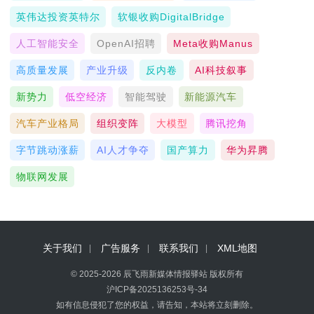
英伟达投资英特尔
软银收购DigitalBridge
人工智能安全
OpenAI招聘
Meta收购Manus
高质量发展
产业升级
反内卷
AI科技叙事
新势力
低空经济
智能驾驶
新能源汽车
汽车产业格局
组织变阵
大模型
腾讯挖角
字节跳动涨薪
AI人才争夺
国产算力
华为昇腾
物联网发展
关于我们
广告服务
联系我们
XML地图
© 2025-2026 辰飞雨新媒体情报驿站 版权所有
沪ICP备2025136253号-34
如有信息侵犯了您的权益，请告知，本站将立刻删除。