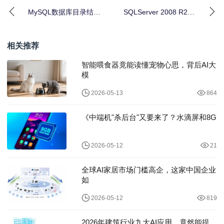
MySQL数据库目录结构
SQLServer 2008 R2数
及常用命令的使用总结
据库SSAS建模及扩展能
篇
相关推荐
智能喂食器竟能读懂宠物心思，背后AI大
模
2026-05-13
864
《中端机"杀后台"又要来了？水滴屏和8G
2026-05-12
21
全球AI家居市场门槛高企，这家中国企业
如
2026-05-12
819
2026年建筑行业九大AI应用，竟然能提