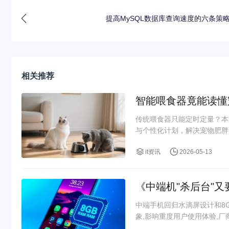
提高MySQL数据库查询速度的六条策
相关推荐
智能喂食器竟能读懂
传统喂食器只能定时定量？本
与个性化计划，解决宠物肥胖、
it资讯
2026-05-13
《中端机"杀后台"又
中端手机回归水滴屏设计和8
象,影响重度用户使用体验,