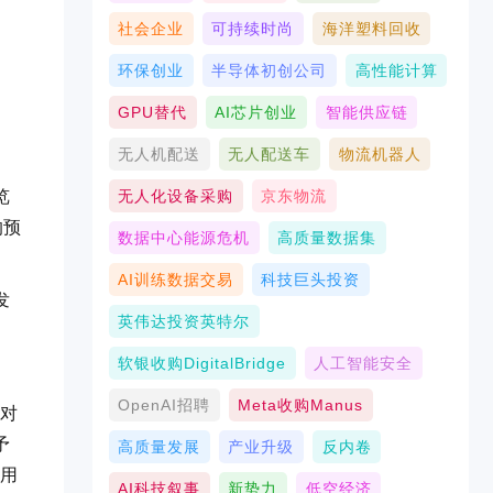
社会企业
可持续时尚
海洋塑料回收
环保创业
半导体初创公司
高性能计算
GPU替代
AI芯片创业
智能供应链
无人机配送
无人配送车
物流机器人
览
无人化设备采购
京东物流
的预
数据中心能源危机
高质量数据集
AI训练数据交易
科技巨头投资
发
英伟达投资英特尔
软银收购DigitalBridge
人工智能安全
OpenAI招聘
Meta收购Manus
须对
予
高质量发展
产业升级
反内卷
，用
AI科技叙事
新势力
低空经济