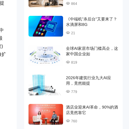
它提
864
《中端机"杀后台"又要来了？
水滴屏和8G
中
21
最
)
全球AI家居市场门槛高企，这
家中国企业如
做扩
819
2026年建筑行业九大AI应
用，竟然能提
779
酒店业迎来AI革命，90%的酒
店竟然靠它
760