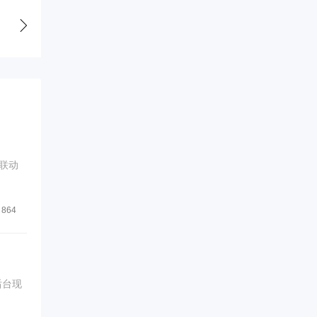
联动
864
后台现