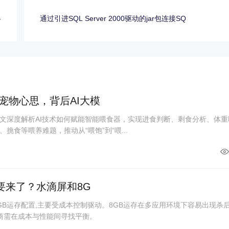
略
通过引进SQL Server 2000驱动的jar包连接SQ
宠物心思，背后AI大模
文深度解析AI技术如何赋能智能喂食器，实现进食判断、剩食分析、体重
挑食等喂养难题，推动从“喂饱”到“喂...
要来了？水滴屏和8G
GB运存配置,主要受成本控制驱动。8GB运存在多应用环境下容易出现杀
厂商需在成本与性能间寻找平衡。