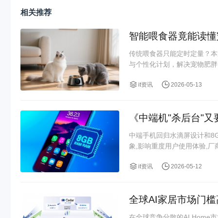
相关推荐
智能喂食器竟能读懂
传统喂食器只能定时定量？本
与个性化计划，解决宠物肥胖、
it资讯
2026-05-13
《中端机"杀后台"又
中端手机回归水滴屏设计和8
象,影响重度用户使用体验,
it资讯
2026-05-12
全球AI家居市场门
在全球竞争分散的AI Ho