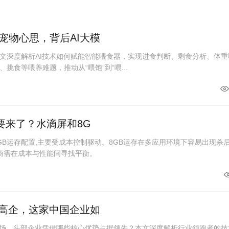
宠物心思，背后AI大模
文深度解析AI技术如何赋能智能喂食器，实现进食判断、剩食分析、体重
挑食等喂养难题，推动从“喂饱”到“喂...
要来了？水滴屏和8G
GB运存配置,主要受成本控制驱动。8GB运存在多应用环境下容易出现杀
厂商需在成本与性能间寻找平衡。
槛高企，这家中国企业如
me市场，头部企业凭借哪些核心优势占据领先？本文深度解析行业领跑者的技