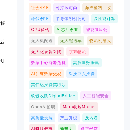
社会企业
可持续时尚
海洋塑料回收
环保创业
半导体初创公司
高性能计算
是解
GPU替代
AI芯片创业
智能供应链
无人机配送
无人配送车
物流机器人
后
无人化设备采购
京东物流
化U
数据中心能源危机
高质量数据集
AI训练数据交易
科技巨头投资
英伟达投资英特尔
软银收购DigitalBridge
人工智能安全
OpenAI招聘
Meta收购Manus
高质量发展
产业升级
反内卷
AI科技叙事
新势力
低空经济