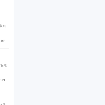
联动
864
后台现
21
术生