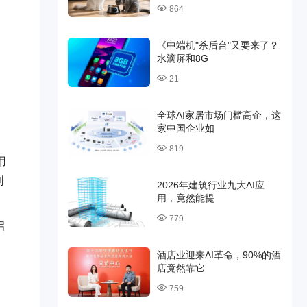
864
《中端机"杀后台"又要来了？
水滴屏和8G
21
全球AI家居市场门槛高企，这
家中国企业如
819
用
删
2026年建筑行业九大AI应
用，竟然能提
779
启
酒店业迎来AI革命，90%的酒
店竟然靠它
759