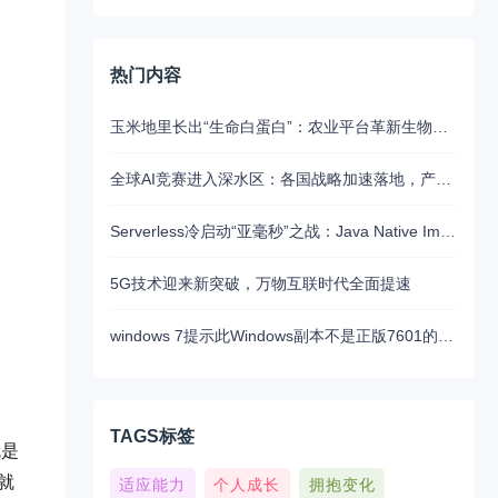
热门内容
玉米地里长出“生命白蛋白”：农业平台革新生物制药的未来路径
全球AI竞赛进入深水区：各国战略加速落地，产业融合与算力争夺白热化
Serverless冷启动“亚毫秒”之战：Java Native Image与Python JIT的对决实录
5G技术迎来新突破，万物互联时代全面提速
windows 7提示此Windows副本不是正版7601的问题分析以及解决方法
TAGS标签
就是
就
适应能力
个人成长
拥抱变化