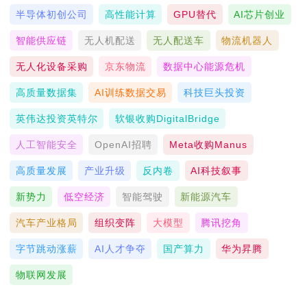
半导体初创公司
高性能计算
GPU替代
AI芯片创业
智能供应链
无人机配送
无人配送车
物流机器人
无人化设备采购
京东物流
数据中心能源危机
高质量数据集
AI训练数据交易
科技巨头投资
英伟达投资英特尔
软银收购DigitalBridge
人工智能安全
OpenAI招聘
Meta收购Manus
高质量发展
产业升级
反内卷
AI科技叙事
新势力
低空经济
智能驾驶
新能源汽车
汽车产业格局
组织变阵
大模型
腾讯挖角
字节跳动涨薪
AI人才争夺
国产算力
华为昇腾
物联网发展