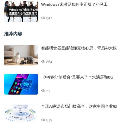
Windows7未激活如何变正版？小马工
847
推荐内容
智能喂食器竟能读懂宠物心思，背后AI大模
864
《中端机"杀后台"又要来了？水滴屏和8G
21
全球AI家居市场门槛高企，这家中国企业如
819