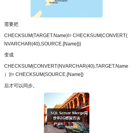
需要把
CHECKSUM(TARGET.Name)!= CHECKSUM(CONVERT(
NVARCHAR(40),SOURCE.[Name]))
变成
CHECKSUM(CONVERT(NVARCHAR(40),TARGET.Name
）)!= CHECKSUM(SOURCE.[Name])
后才可以同步。