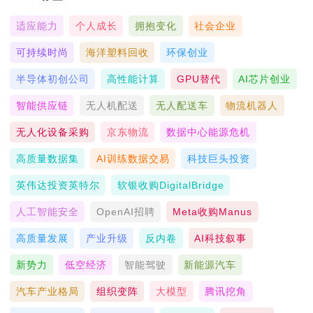
适应能力
个人成长
拥抱变化
社会企业
可持续时尚
海洋塑料回收
环保创业
半导体初创公司
高性能计算
GPU替代
AI芯片创业
智能供应链
无人机配送
无人配送车
物流机器人
无人化设备采购
京东物流
数据中心能源危机
高质量数据集
AI训练数据交易
科技巨头投资
英伟达投资英特尔
软银收购DigitalBridge
人工智能安全
OpenAI招聘
Meta收购Manus
高质量发展
产业升级
反内卷
AI科技叙事
新势力
低空经济
智能驾驶
新能源汽车
汽车产业格局
组织变阵
大模型
腾讯挖角