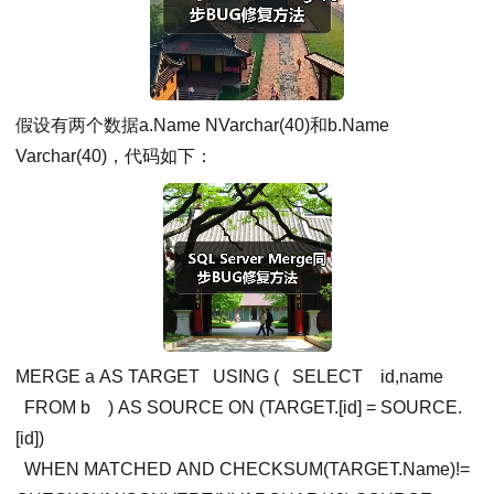
假设有两个数据a.Name NVarchar(40)和b.Name
Varchar(40)，代码如下：
MERGE a AS TARGET
USING (
SELECT
id,name
FROM b
) AS SOURCE ON (TARGET.[id] = SOURCE.
[id])
WHEN MATCHED AND CHECKSUM(TARGET.Name)!=