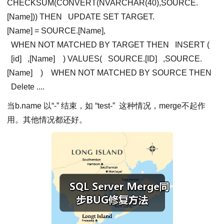
CHECKSUM(CONVERT(NVARCHAR(40),SOURCE.
[Name])) THEN
UPDATE SET TARGET.
[Name] = SOURCE.[Name],
WHEN NOT MATCHED BY TARGET THEN
INSERT (
[id]
,[Name]
) VALUES(
SOURCE.[ID]
,SOURCE.
[Name]
)
WHEN NOT MATCHED BY SOURCE THEN
Delete ....
当b.name 以“-” 结束，如 “test-” 这种情况，merge不起作
用。其他情况都还好。