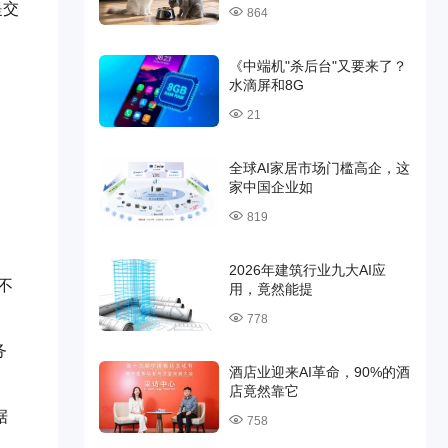
提交
864
《中端机"杀后台"又要来了？
水滴屏和8G
21
全球AI家居市场门槛高企，这
家中国企业如
819
2026年建筑行业九大AI应
不
用，竟然能提
778
务
酒店业迎来AI革命，90%的酒
店竟然靠它
据
758