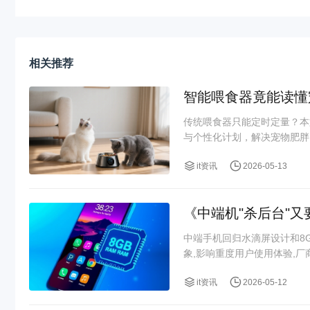
相关推荐
智能喂食器竟能读懂
传统喂食器只能定时定量？本
与个性化计划，解决宠物肥胖、
it资讯
2026-05-13
《中端机"杀后台"又
中端手机回归水滴屏设计和8
象,影响重度用户使用体验,
it资讯
2026-05-12