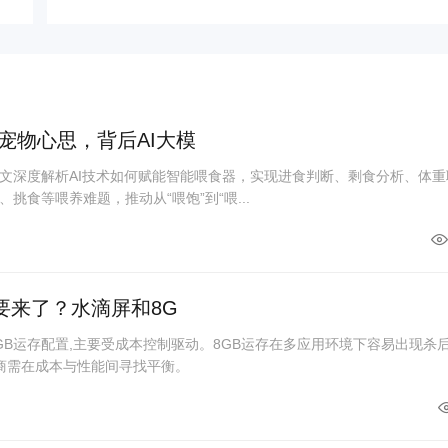
宠物心思，背后AI大模
文深度解析AI技术如何赋能智能喂食器，实现进食判断、剩食分析、体重
挑食等喂养难题，推动从“喂饱”到“喂...
要来了？水滴屏和8G
GB运存配置,主要受成本控制驱动。8GB运存在多应用环境下容易出现杀
厂商需在成本与性能间寻找平衡。