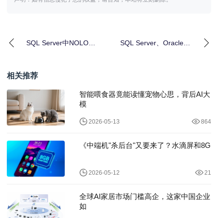
SQL Server中NOLOCK
SQL Server、Oracle与
和READPAST如何引发
DB2视图创建语法差异
对
相关推荐
智能喂食器竟能读懂宠物心思，背后AI大
模
2026-05-13
864
《中端机"杀后台"又要来了？水滴屏和8G
2026-05-12
21
全球AI家居市场门槛高企，这家中国企业
如