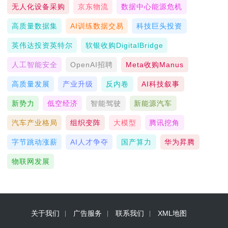
无人化设备采购
京东物流
数据中心能源危机
高质量数据集
AI训练数据交易
科技巨头投资
英伟达投资英特尔
软银收购DigitalBridge
人工智能安全
OpenAI招聘
Meta收购Manus
高质量发展
产业升级
反内卷
AI科技叙事
新势力
低空经济
智能驾驶
新能源汽车
汽车产业格局
组织变阵
大模型
腾讯挖角
字节跳动涨薪
AI人才争夺
国产算力
华为昇腾
物联网发展
关于我们
广告服务
联系我们
XML地图