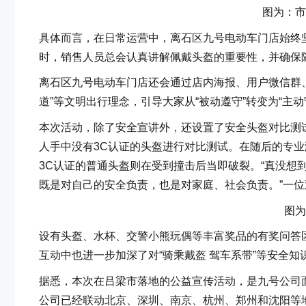
图为：市
具体而言，在日常运营中，离石区九号电动车门店始终坚
时，销售人员总会认真讲解佩戴头盔的重要性，并确保
离石区九号电动车门店还会通过店内海报、用户微信群
道”等文明出行理念，引导大家从“被动遵守”转变为“主
本次活动，除了安全宣讲外，还设置了安全头盔对比测
人手中没有3C认证的头盔进行对比测试。在随后的专业
3C认证的普通头盔则在受到撞击后当即破裂。“真没想
既是对自己的安全负责，也是对家庭、社会负责。”一
图为
设有头盔、水杯、交警小熊玩偶等丰富奖品的有奖问答
互动中也进一步加深了对“骑乘戴盔 驾车系带”等安全知
据悉，本次在吕梁市落地的公益宣传活动，是九号公司面
公司已经联动北京、深圳、南京、杭州、郑州和沈阳等地