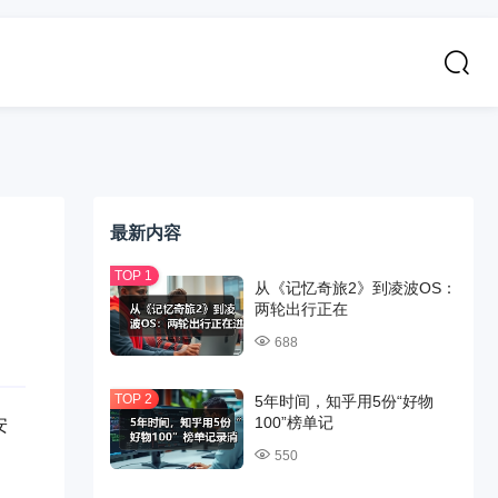
最新内容
从《记忆奇旅2》到凌波OS：
两轮出行正在
688
5年时间，知乎用5份“好物
100”榜单记
安
550