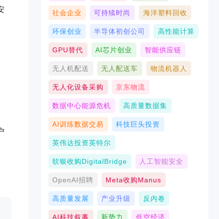
安
社会企业
可持续时尚
海洋塑料回收
环保创业
半导体初创公司
高性能计算
GPU替代
AI芯片创业
智能供应链
无人机配送
无人配送车
物流机器人
无人化设备采购
京东物流
数据中心能源危机
高质量数据集
AI训练数据交易
科技巨头投资
户
英伟达投资英特尔
软银收购DigitalBridge
人工智能安全
OpenAI招聘
Meta收购Manus
高质量发展
产业升级
反内卷
AI科技叙事
新势力
低空经济