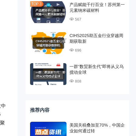
产品赋能千行百业！苏州第一
元素纳米碳材料
567
CIHS2025助五金行业穿越周
期获取新
696
一群“数贸新生代”即将从义乌
搅动全球
808
故中
推荐内容
6
凝聚
美国关税叠加至70%，中国企
业如何通过转