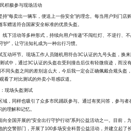
民积极参与现场活动
持“每卖出一辆车，便送上一份安全”的理念。每当用户到门店
随车赠送符合国家安全标准的优质头盔。
、线下活动等多种形式，持续向用户传递“不闯红灯、不逆行、不
动守护”，让守法知礼成为一种出行习惯。
试互动环节。现场工作人员随机用符合3C认证的九号头盔，换来
测试中，通过3C认证的头盔在受到撞击后仅有轻微痕迹，而没
到不同头盔之间的差别这么大，今后我一定会正确佩戴合规头盔
位观看了对比测试的外卖小哥感叹道。
：现场头盔测试
区域，同样也吸引了众多市民踊跃参与。通过有奖问答，参与者
识的理解和记忆。
向全国开展的“安全出行守护行动”系列公益活动之一。目前，
的交警部门，开展了100多场安全科普公益活动，并建立起了