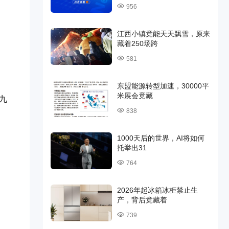
956
江西小镇竟能天天飘雪，原来
藏着250场跨
581
东盟能源转型加速，30000平
米展会竟藏
九
838
1000天后的世界，AI将如何
托举出31
764
2026年起冰箱冰柜禁止生
产，背后竟藏着
739