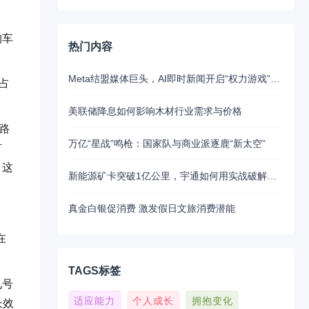
购车
热门内容
Meta结盟媒体巨头，AI即时新闻开启“权力游戏”新江湖
占
美联储降息如何影响木材行业需求与价格
路
万亿“星战”鸣枪：国家队与商业派逐鹿“新太空”
有
，这
新能源矿卡突破1亿公里，宇通如何用实战破解行业最大瓶颈？
真金白银促消费 激发假日文旅消费潜能
在
TAGS标签
九号
适应能力
个人成长
拥抱变化
长效