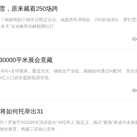
雪，原来藏着250场跨
雪？揭秘戏剧小镇冬日限定玩法。涵盖跨年演唱会、250余场演出、梦幻雪
“会冬天”全攻略带你解锁网红打...
0000平米展会竟藏
聚400+全球展商，覆盖光伏、储能全产业链。揭秘如何通过AI配对、安全
.8亿人口的东盟新能源市场。
I将如何托举出31
代？罗振宇2026跨年演讲提出“AI托举人”新定义，揭示“紫领”将成为未来
性教育、构建三层核心竞争...