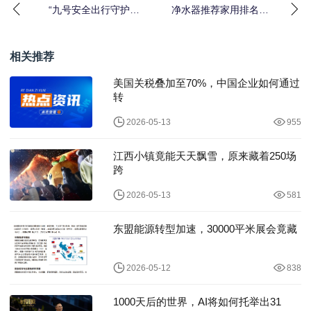
“九号安全出行守护行
净水器推荐家用排名，
动”落地山西吕梁 九号公
2025年高端净水器
司携手吕梁交警共
TOP5介绍
相关推荐
美国关税叠加至70%，中国企业如何通过
转
2026-05-13
955
江西小镇竟能天天飘雪，原来藏着250场
跨
2026-05-13
581
东盟能源转型加速，30000平米展会竟藏
2026-05-12
838
1000天后的世界，AI将如何托举出31