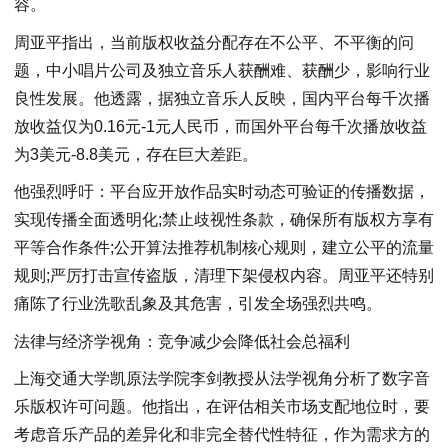
容。
周亚平指出，当前版权收益分配存在不公平、不平衡的问
题，中小唱片公司及独立音乐人获酬难、获酬少，影响行业
良性发展。他透露，据独立音乐人反映，国内平台每千次播
放收益仅为0.16元-1元人民币，而国外平台每千次播放收益
为3美元-8.8美元，存在巨大差距。
他强烈呼吁：平台应开放作品实时动态可验证的传播数据，
实现传播全面透明化;禁止歧视性条款，确保所有版权方享有
平等合作条件;公开算法推荐机制核心规则，建立公平的流量
规则;严厉打击宣传盗版，清理下架侵权内容。周亚平还特别
痛陈了行业洗歌乱象及其危害，引发全场强烈共鸣。
法律与经济学视角：竞争减少会降低社会总福利
上海交通大学凯原法学院李剑教授从法学视角分析了数字音
乐版权许可问题。他指出，在评估相关市场支配地位时，要
考虑音乐产品的差异化和非完全替代性特征，作为需求方的