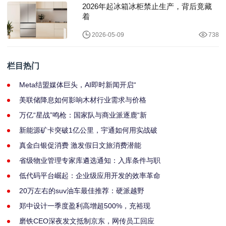
2026年起冰箱冰柜禁止生产，背后竟藏
着
2026-05-09
738
栏目热门
Meta结盟媒体巨头，AI即时新闻开启“
美联储降息如何影响木材行业需求与价格
万亿“星战”鸣枪：国家队与商业派逐鹿“新
新能源矿卡突破1亿公里，宇通如何用实战破
真金白银促消费 激发假日文旅消费潜能
省级物业管理专家库遴选通知：入库条件与职
低代码平台崛起：企业级应用开发的效率革命
20万左右的suv油车最佳推荐：硬派越野
郑中设计一季度盈利高增超500%，充裕现
磨铁CEO深夜发文抵制京东，网传员工回应