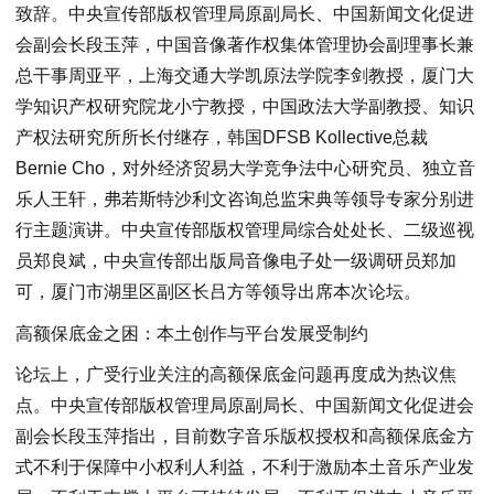
致辞。中央宣传部版权管理局原副局长、中国新闻文化促进
会副会长段玉萍，中国音像著作权集体管理协会副理事长兼
总干事周亚平，上海交通大学凯原法学院李剑教授，厦门大
学知识产权研究院龙小宁教授，中国政法大学副教授、知识
产权法研究所所长付继存，韩国DFSB Kollective总裁
Bernie Cho，对外经济贸易大学竞争法中心研究员、独立音
乐人王轩，弗若斯特沙利文咨询总监宋典等领导专家分别进
行主题演讲。中央宣传部版权管理局综合处处长、二级巡视
员郑良斌，中央宣传部出版局音像电子处一级调研员郑加
可，厦门市湖里区副区长吕方等领导出席本次论坛。
高额保底金之困：本土创作与平台发展受制约
论坛上，广受行业关注的高额保底金问题再度成为热议焦
点。中央宣传部版权管理局原副局长、中国新闻文化促进会
副会长段玉萍指出，目前数字音乐版权授权和高额保底金方
式不利于保障中小权利人利益，不利于激励本土音乐产业发