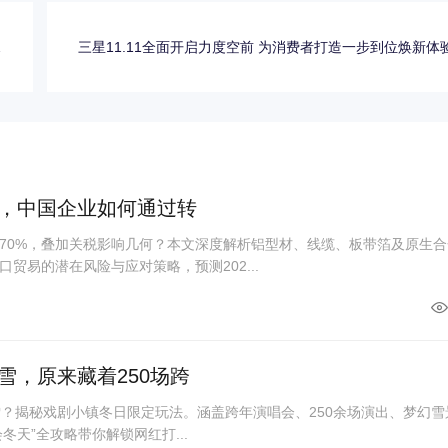
工
三星11.11全面开启力度空前 为消费者打造一步到位焕新体
站
%，中国企业如何通过转
70%，叠加关税影响几何？本文深度解析铝型材、线缆、板带箔及原生合
贸易的潜在风险与应对策略，预测202...
雪，原来藏着250场跨
雪？揭秘戏剧小镇冬日限定玩法。涵盖跨年演唱会、250余场演出、梦幻雪
“会冬天”全攻略带你解锁网红打...