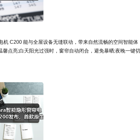
窗帘电机 C200 能与全屋设备无缝联动，带来自然流畅的空间智能体
馨点亮;白天阳光过强时，窗帘自动闭合，避免暴晒;夜晚一键