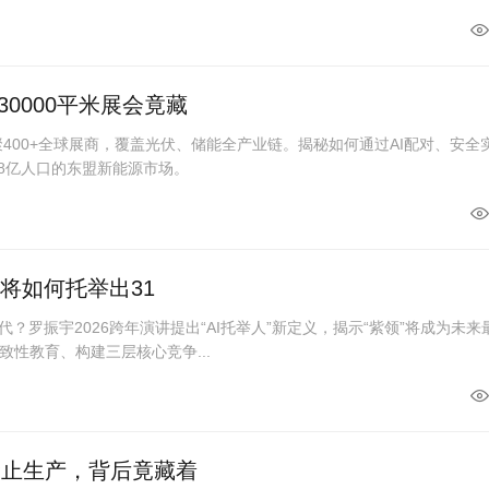
0000平米展会竟藏
聚400+全球展商，覆盖光伏、储能全产业链。揭秘如何通过AI配对、安全
.8亿人口的东盟新能源市场。
I将如何托举出31
代？罗振宇2026跨年演讲提出“AI托举人”新定义，揭示“紫领”将成为未来
性教育、构建三层核心竞争...
禁止生产，背后竟藏着