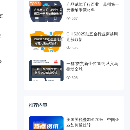
产品赋能千行百业！苏州第一
元素纳米碳材料
庭
567
CIHS2025助五金行业穿越周
联
期获取新
696
丝
一群“数贸新生代”即将从义乌
搅动全球
808
推荐内容
美国关税叠加至70%，中国企
业如何通过转