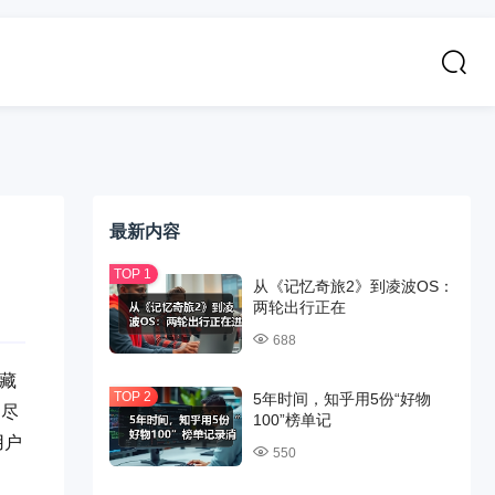
最新内容
从《记忆奇旅2》到凌波OS：
两轮出行正在
688
隐藏
5年时间，知乎用5份“好物
，尽
100”榜单记
用户
550