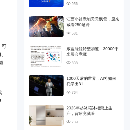
956
江西小镇竟能天天飘雪，原来
藏着250场跨
581
，可
东盟能源转型加速，30000平
门、
米展会竟藏
额
838
1000天后的世界，AI将如何
托举出31
式
764
U
2026年起冰箱冰柜禁止生
产，背后竟藏着
739