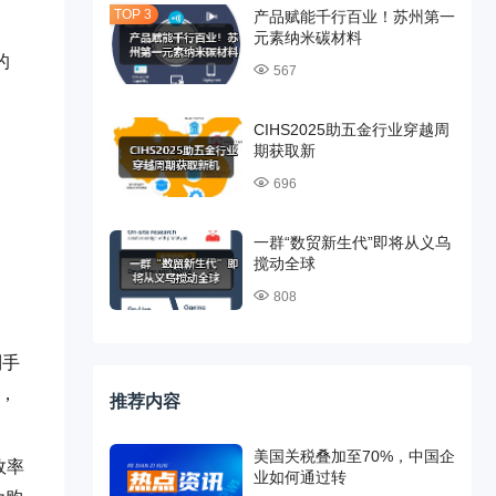
产品赋能千行百业！苏州第一
元素纳米碳材料
的
567
CIHS2025助五金行业穿越周
期获取新
696
一群“数贸新生代”即将从义乌
搅动全球
808
到手
礼，
推荐内容
美国关税叠加至70%，中国企
效率
业如何通过转