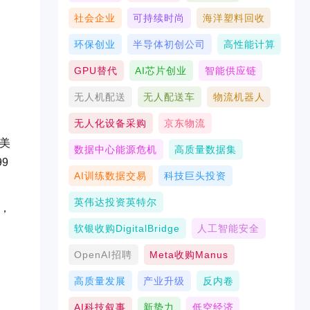
社会企业
可持续时尚
海洋塑料回收
环保创业
半导体初创公司
高性能计算
GPU替代
AI芯片创业
智能供应链
无人机配送
无人配送车
物流机器人
无人化设备采购
京东物流
器美
数据中心能源危机
高质量数据集
9
AI训练数据交易
科技巨头投资
英伟达投资英特尔
元，
软银收购DigitalBridge
人工智能安全
OpenAI招聘
Meta收购Manus
高质量发展
产业升级
反内卷
AI科技叙事
新势力
低空经济