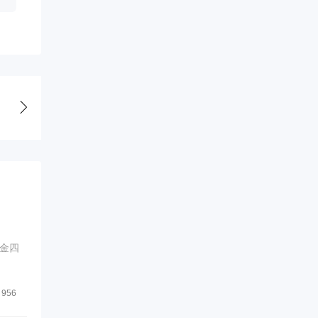
金四
956