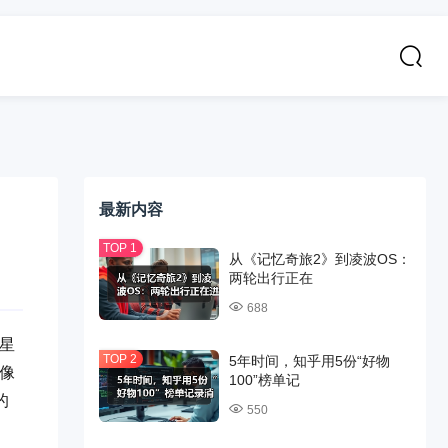
最新内容
从《记忆奇旅2》到凌波OS：
两轮出行正在
688
星
5年时间，知乎用5份“好物
影像
100”榜单记
的
550