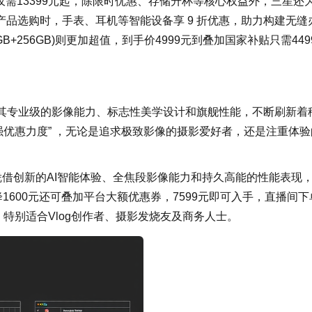
到手价仅需13399元起，除限时优惠、存储升杯等核心权益外，三星还
品选购时，手表、耳机等智能设备享 9 折优惠，助力构建无缝
(8GB+256GB)则更加超值，到手价4999元到叠加国家补贴只需449
，以其专业级的影像能力、标志性美学设计和旗舰性能，不断刷新着
史上最强优惠力度” ，无论是追求极致影像的摄影爱好者，还是注重体
 Ultra凭借创新的AI智能体验、全焦段影像能力和持久高能的性能表现
ra直降1600元还可叠加平台大额优惠券，7599元即可入手，直播间下
，特别适合Vlog创作者、摄影发烧友及商务人士。