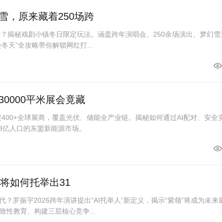
雪，原来藏着250场跨
雪？揭秘戏剧小镇冬日限定玩法。涵盖跨年演唱会、250余场演出、梦幻雪
“会冬天”全攻略带你解锁网红打...
0000平米展会竟藏
聚400+全球展商，覆盖光伏、储能全产业链。揭秘如何通过AI配对、安全
.8亿人口的东盟新能源市场。
I将如何托举出31
代？罗振宇2026跨年演讲提出“AI托举人”新定义，揭示“紫领”将成为未来
性教育、构建三层核心竞争...