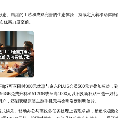
新的形态、精湛的工艺和成熟完善的生态体验，持续定义着移动体验
星产品此次优惠力度空前。
Flip7可享限时800元优惠与京东PLUS会员500元券叠加权益，
256GB免费升杯至512GB或至高1000元以旧换新补贴三选一好
的用户，还能获赠原装主题手机壳与徐明浩定制明信片。
d7在沉浸式娱乐、移动办公与高效多任务处理上表现卓越，是追求极致