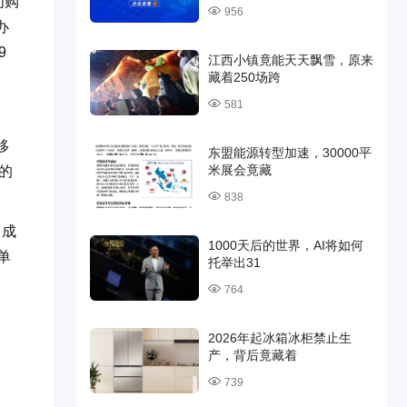
为购
956
办
9
江西小镇竟能天天飘雪，原来
藏着250场跨
581
移
东盟能源转型加速，30000平
米展会竟藏
验的
838
，成
1000天后的世界，AI将如何
单
托举出31
764
2026年起冰箱冰柜禁止生
产，背后竟藏着
739