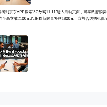
者到京东APP搜索“3C数码11.11”进入活动页面，可享政府消
券至高立减2100元;以旧换新限量补贴1800元，京补合约购机低