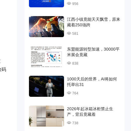
956
江西小镇竟能天天飘雪，原来
藏着250场跨
581
东盟能源转型加速，30000平
米展会竟藏
东
838
数码
1000天后的世界，AI将如何
托举出31
764
2026年起冰箱冰柜禁止生
产，背后竟藏着
738