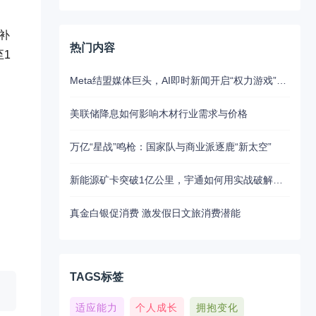
费补
热门内容
至1
Meta结盟媒体巨头，AI即时新闻开启“权力游戏”新江湖
美联储降息如何影响木材行业需求与价格
万亿“星战”鸣枪：国家队与商业派逐鹿“新太空”
新能源矿卡突破1亿公里，宇通如何用实战破解行业最大瓶颈？
真金白银促消费 激发假日文旅消费潜能
TAGS标签
适应能力
个人成长
拥抱变化