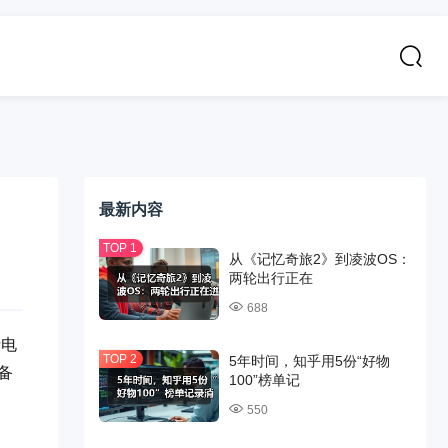
最新内容
从《记忆奇旅2》到凌波OS：
两轮出行正在
688
费电
5年时间，知乎用5份“好物
备
100”榜单记
550