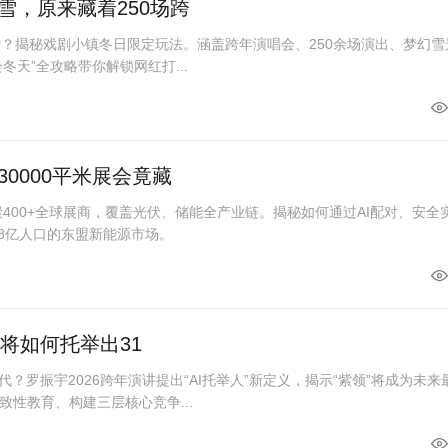
雪，原来藏着250场跨
雪？揭秘戏剧小镇冬日限定玩法。涵盖跨年演唱会、250余场演出、梦幻雪
“会冬天”全攻略带你解锁网红打...
0000平米展会竟藏
聚400+全球展商，覆盖光伏、储能全产业链。揭秘如何通过AI配对、安全
.8亿人口的东盟新能源市场。
I将如何托举出31
代？罗振宇2026跨年演讲提出“AI托举人”新定义，揭示“紫领”将成为未来
性教育、构建三层核心竞争...