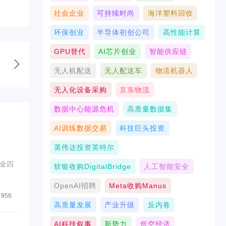
社会企业
可持续时尚
海洋塑料回收
环保创业
半导体初创公司
高性能计算
GPU替代
AI芯片创业
智能供应链
无人机配送
无人配送车
物流机器人
无人化设备采购
京东物流
数据中心能源危机
高质量数据集
AI训练数据交易
科技巨头投资
英伟达投资英特尔
金四
软银收购DigitalBridge
人工智能安全
OpenAI招聘
Meta收购Manus
956
高质量发展
产业升级
反内卷
AI科技叙事
新势力
低空经济