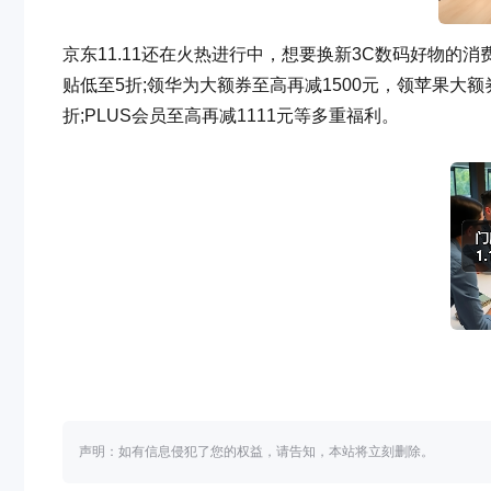
京东11.11还在火热进行中，想要换新3C数码好物的消费
贴低至5折;领华为大额券至高再减1500元，领苹果大额
折;PLUS会员至高再减1111元等多重福利。
声明：如有信息侵犯了您的权益，请告知，本站将立刻删除。