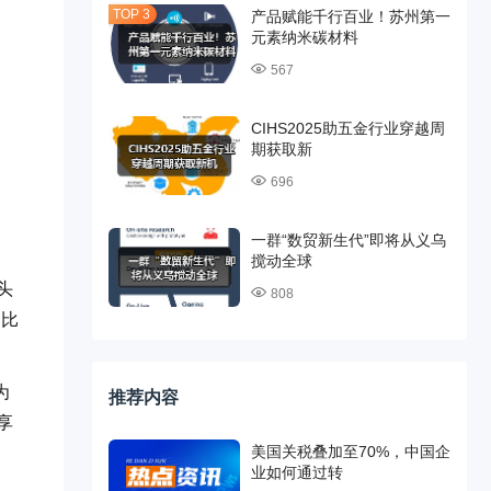
产品赋能千行百业！苏州第一
元素纳米碳材料
567
CIHS2025助五金行业穿越周
期获取新
696
一群“数贸新生代”即将从义乌
搅动全球
头
808
同比
为
推荐内容
享
美国关税叠加至70%，中国企
业如何通过转