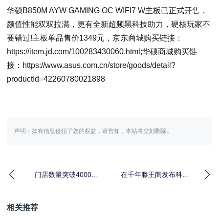
华硕B850M AYW GAMING OC WIFI7 W主板已正式开售，
颜值性能双双拉满，更有全新超频黑科技助力，硬核玩家不
要错过!主板单品售价1349元，京东商城购买链接：
https://item.jd.com/100283430060.html;华硕商城购买链
接：https://www.asus.com.cn/store/goods/detail?
productId=42260780021898
声明：如有信息侵犯了您的权益，请告知，本站将立刻删除。
门店数量突破4000家
在千年滕王阁发布科技
11.11京东3C数码门店
产品:前行者的科技+文
成交额同比
化+情绪伙伴新融合
相关推荐