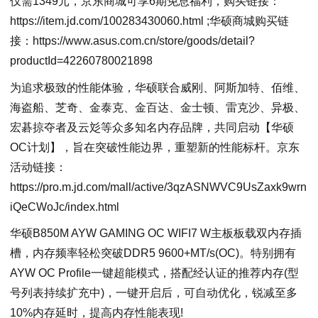
仅需1349元，京东商城可享6期免息福利，购买链接：
https://item.jd.com/100283430060.html ;华硕商城购买链
接：https://www.asus.com.cn/store/goods/detail?
productId=42260780021898
为追求极致的性能体验，华硕联合威刚、阿斯加特、佰维、
海盗船、芝奇、金泰克、金百达、金士顿、雷克沙、异极、
宏碁掠夺者及云彣等众多知名内存品牌，共同启动【华硕
OC计划】，旨在突破性能边界，重塑新的性能标杆。京东
活动链接：
https://pro.m.jd.com/mall/active/3qzASNWVC9UsZaxk9wrn
iQeCWoJc/index.html
华硕B850M AYW GAMING OC WIFI7 W主板板载双内存插
槽，内存频率轻松突破DDR5 9600+MT/s(OC)。特别拥有
AYW OC Profile一键超能模式，搭配经认证的推荐内存(型
号列表持续扩充中)，一键开启后，可自动优化，锐减至多
10%内存延时，提高内存性能表现!