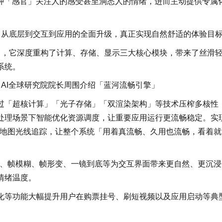
多种「感官」关注人的感受甚至洞悉人的情绪，进而主动提供专属
了从底层到交互到应用的全面升级，真正实现自然舒适的体验目
」，它深度重构了计算、存储、显示三大核心模块，带来了丝滑
系统。
vo AI全球研究院院长周围介绍「蓝河流畅引擎」
过「超核计算」「光子存储」「双渲染架构」等技术压榨多核性
处理场景下智能优化资源调度，让重要应用运行更流畅稳定。实
帧全地图光线追踪，让整个系统「用着真流畅、久用也流畅，看着就
效、帧模糊、帧形变、一镜到底等为交互界面带来更自然、更沉浸
情绪温度。
化等功能大幅提升用户在购票挂号、刷短视频以及应用启动等典