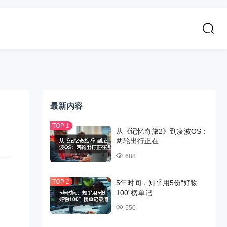
最新内容
从《记忆奇旅2》到凌波OS：
两轮出行正在
688
5年时间，知乎用5份“好物
100”榜单记
550