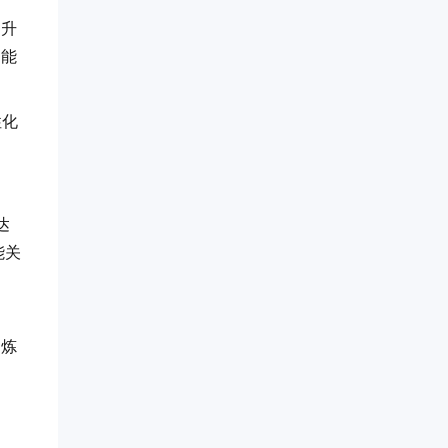
提升
功能
性化
达
能关
提炼