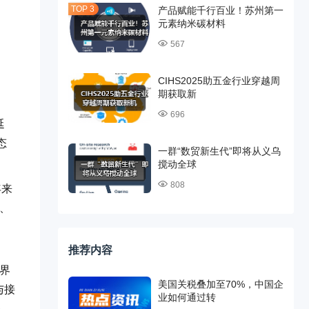
产品赋能千行百业！苏州第一
元素纳米碳材料
567
CIHS2025助五金行业穿越周
期获取新
696
延
态
一群“数贸新生代”即将从义乌
搅动全球
808
年来
、
推荐内容
世界
美国关税叠加至70%，中国企
与接
业如何通过转
务、