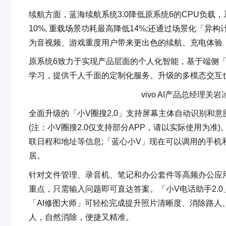
续航方面，蓝海续航系统3.0降低原系统6的CPU负载
10%, 重载场景功耗最高降低14%;还通过场景化「异
为音视频、游戏重度用户带来更出色的续航、充电体验
原系统6致力于实现产品层面的个人化智能，基于端侧
学习，提供千人千面的定制化服务。升级的多模态交互
vivo AI产品总经理
全面升级的「小V圈搜2.0」支持屏幕主体自动识别和
(注：小V圈搜2.0仅支持部分APP，请以实际使用为准
联日程和地址等信息;「蓝心小V」现在可以调用的手
居。
针对文件管理、录音机、笔记和办公套件等高频办公应用
重点，只需输入问题即可直达答案。「小V电话助手2.
「AI修图大师」可轻松完成提升照片清晰度、消除路人、扩展
人，自然消除，便捷又精准。