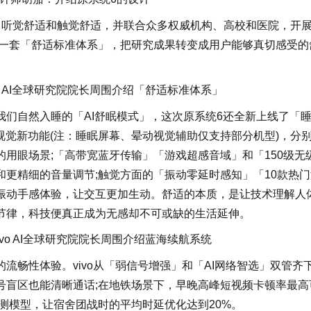
、听觉舒适和触觉舒适，并联合众多权威机构、高校和医院，开
出一套「舒适标准体系」，把研究成果转变成用户能够真切感受的
vo AI全球研究院院长周围介绍「舒适标准体系」
们自然入睡的「AI舒眠模式」，这次原系统6还全新上线了「
视觉新功能(注：睡眠屏幕、晕动视觉辅助仅支持部分机型)，分
用眼场景;「高带宽蓝牙传输」「游戏超感音域」和「150级无
更精细的音量调节;触觉方面的「振动零延时感知」「10款热门
振动手感体验，让交互更加生动。舒适的本质，是让技术理解人
节律，科技便真正成为无感却不可或缺的生活延伸。
vivo AI全球研究院院长周围介绍蓝海续航系统
流畅性体验。vivo从「弱信号增强」和「AI网络智选」双管齐
号盲区也能清晰通话;在地铁场景下，早晚高峰短视频卡顿率最高
预测模型，让宿舍团战时的平均时延优化达到20%。