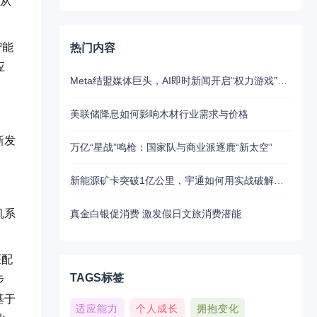
 从
智能
热门内容
应
Meta结盟媒体巨头，AI即时新闻开启“权力游戏”新江湖
美联储降息如何影响木材行业需求与价格
新发
万亿“星战”鸣枪：国家队与商业派逐鹿“新太空”
新能源矿卡突破1亿公里，宇通如何用实战破解行业最大瓶颈？
机系
真金白银促消费 激发假日文旅消费潜能
匹配
TAGS标签
步
基于
适应能力
个人成长
拥抱变化