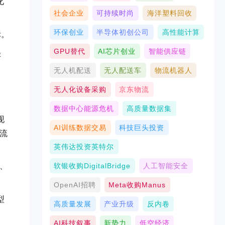
化
社会企业
可持续时尚
海洋塑料回收
环保创业
半导体初创公司
高性能计算
标。
GPU替代
AI芯片创业
智能供应链
轻
无人机配送
无人配送车
物流机器人
无人化设备采购
京东物流
数据中心能源危机
高质量数据集
现
AI训练数据交易
科技巨头投资
流
英伟达投资英特尔
软银收购DigitalBridge
人工智能安全
、
OpenAI招聘
Meta收购Manus
型
高质量发展
产业升级
反内卷
AI科技叙事
新势力
低空经济