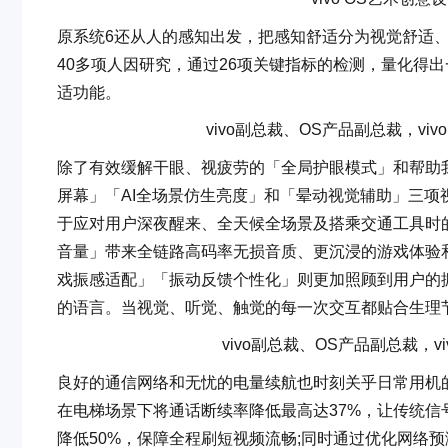
原系统6还从人的感知出发，把感知舒适分为视觉舒适
40多项人因研究，通过26项关键指标的检测，量化得
适功能。
vivo副总裁、OS产品副总裁，vi
除了有效缓解干眼、视疲劳的「全局护眼模式」和帮助我
屏幕」「AI全场景仿生亮度」和「晕动视觉辅助」三项
于应对用户深夜醒来、全天候全场景及搭乘交通工具时的
音量」带来全链路高码率无损音质、更沉浸的游戏体验和
戏振感适配」「振动反馈个性化」则更加照顾到用户的
的语言。当视觉、听觉、触觉的每一次交互都贴合生理
vivo副总裁、OS产品副总裁，
良好的通信网络和无忧的电量续航也时刻关乎日常用机的
在电梯场景下将通话断续率降低最高达37%，让传统信
降低50%，保障全程刷短视频流畅;同时通过优化网络