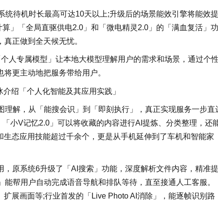
，系统待机时长最高可达10天以上;升级后的场景能效引擎将能效
构计算」「全局直驱供电2.0」和「微电精灵2.0」的「满血复活」
，真正做到全天候无忧。
「个人专属模型」让本地大模型理解用户的需求和场景，通过个
也将更主动地把服务带给用户。
关岩冰介绍「个人化智能及其应用实践」
意图理解，从「能搜会识」到「即刻执行」，真正实现服务一步直
)。「小V记忆2.0」可以将收藏的内容进行AI提炼、分类整理，还
机和生态应用技能超过千余个，更是从手机延伸到了车机和智能家
，原系统6升级了「AI搜索」功能，深度解析文件内容，精准
0」能帮用户自动完成语音导航和排队等待，直至接通人工客服。
画面等;行业首发的「Live Photo AI消除」，能逐帧识别路