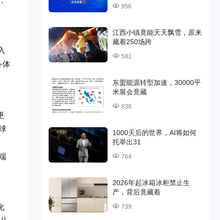
956
江西小镇竟能天天飘雪，原来
藏着250场跨
入
581
务体
东盟能源转型加速，30000平
米展会竟藏
838
更
球
1000天后的世界，AI将如何
托举出31
端
764
2026年起冰箱冰柜禁止生
产，背后竟藏着
化
739