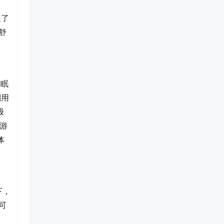
展了
舒
睡眠
别用
级
游
体
下，
可