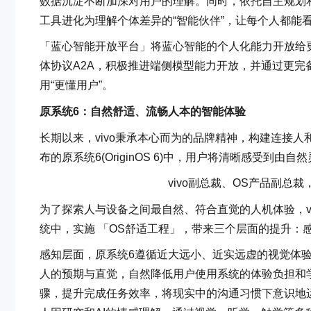
数据沉淀不断加深对用户的理解。同时，依托自主规划和
工具进化为理解个体差异的“智能伙伴”，让每个人都能
「蓝心智能开放平台」将蓝心智能的个人化能力开放给更
体协议A2A，积极推进端侧模型能力开放，并通过更完
用“更懂用户”。
原系统6：自然舒适、流畅人本的智能体验
长期以来，vivo秉承本心而为的品牌精神，构建连接
布的原系统6(OriginOS 6)中，用户将清晰感受到
vivo副总裁、OS产品副总裁
为了探索人与设备之间最自然、符合直觉的人机体验，v
统中，实施 「OS舒适工程」，带来三个层面的提升：
感知层面，原系统6遵循近大远小、近实远虚的视觉体
人的预期与直觉，自然降低用户使用系统的体验负担和
骤，提升完成任务效率，将现实中的沟通习惯下意识地