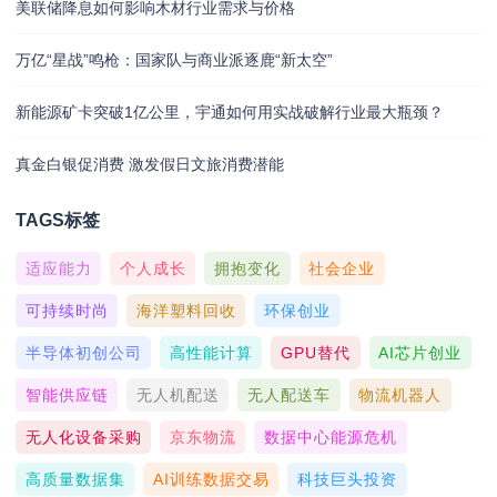
美联储降息如何影响木材行业需求与价格
万亿“星战”鸣枪：国家队与商业派逐鹿“新太空”
新能源矿卡突破1亿公里，宇通如何用实战破解行业最大瓶颈？
真金白银促消费 激发假日文旅消费潜能
TAGS标签
适应能力
个人成长
拥抱变化
社会企业
可持续时尚
海洋塑料回收
环保创业
半导体初创公司
高性能计算
GPU替代
AI芯片创业
智能供应链
无人机配送
无人配送车
物流机器人
无人化设备采购
京东物流
数据中心能源危机
高质量数据集
AI训练数据交易
科技巨头投资