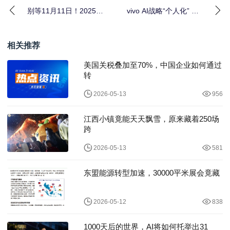
别等11月11日！2025双
vivo AI战略“个人化” 原
十一10月20日晚8点提
系统6、蓝河操作系统3
前爆发，
亮相开
相关推荐
美国关税叠加至70%，中国企业如何通过
转
2026-05-13
956
江西小镇竟能天天飘雪，原来藏着250场
跨
2026-05-13
581
东盟能源转型加速，30000平米展会竟藏
2026-05-12
838
1000天后的世界，AI将如何托举出31