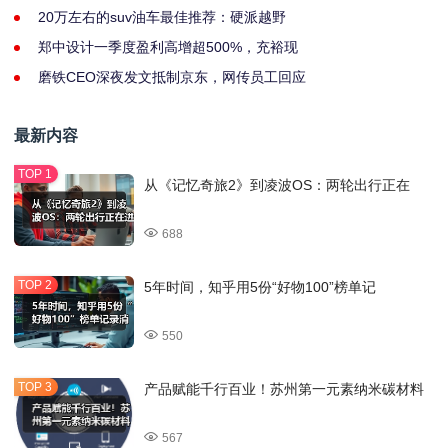
20万左右的suv油车最佳推荐：硬派越野
郑中设计一季度盈利高增超500%，充裕现
磨铁CEO深夜发文抵制京东，网传员工回应
最新内容
从《记忆奇旅2》到凌波OS：两轮出行正在
688
5年时间，知乎用5份“好物100”榜单记
550
产品赋能千行百业！苏州第一元素纳米碳材料
567