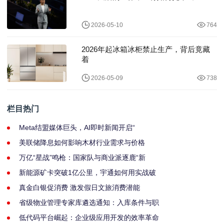
2026-05-10
764
2026年起冰箱冰柜禁止生产，背后竟藏
着
2026-05-09
738
栏目热门
Meta结盟媒体巨头，AI即时新闻开启“
美联储降息如何影响木材行业需求与价格
万亿“星战”鸣枪：国家队与商业派逐鹿“新
新能源矿卡突破1亿公里，宇通如何用实战破
真金白银促消费 激发假日文旅消费潜能
省级物业管理专家库遴选通知：入库条件与职
低代码平台崛起：企业级应用开发的效率革命