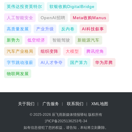
英伟达投资英特尔
软银收购DigitalBridge
人工智能安全
OpenAI招聘
Meta收购Manus
高质量发展
产业升级
反内卷
AI科技叙事
新势力
低空经济
智能驾驶
新能源汽车
汽车产业格局
组织变阵
大模型
腾讯挖角
字节跳动涨薪
AI人才争夺
国产算力
华为昇腾
物联网发展
关于我们
广告服务
联系我们
XML地图
© 2025-2026 辰飞雨新媒体情报驿站 版权所有
沪ICP备2025136253号-34
如有信息侵犯了您的权益，请告知，本站将立刻删除。