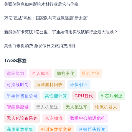
美联储降息如何影响木材行业需求与价格
万亿“星战”鸣枪：国家队与商业派逐鹿“新太空”
新能源矿卡突破1亿公里，宇通如何用实战破解行业最大瓶颈？
真金白银促消费 激发假日文旅消费潜能
TAGS标签
适应能力
个人成长
拥抱变化
社会企业
可持续时尚
海洋塑料回收
环保创业
半导体初创公司
高性能计算
GPU替代
AI芯片创业
智能供应链
无人机配送
无人配送车
物流机器人
无人化设备采购
京东物流
数据中心能源危机
高质量数据集
AI训练数据交易
科技巨头投资