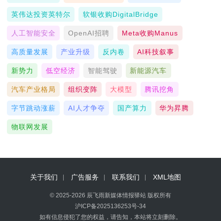
英伟达投资英特尔
软银收购DigitalBridge
人工智能安全
OpenAI招聘
Meta收购Manus
高质量发展
产业升级
反内卷
AI科技叙事
新势力
低空经济
智能驾驶
新能源汽车
汽车产业格局
组织变阵
大模型
腾讯挖角
字节跳动涨薪
AI人才争夺
国产算力
华为昇腾
物联网发展
关于我们
广告服务
联系我们
XML地图
© 2025-2026 辰飞雨新媒体情报驿站 版权所有
沪ICP备2025136253号-34
如有信息侵犯了您的权益，请告知，本站将立刻删除。