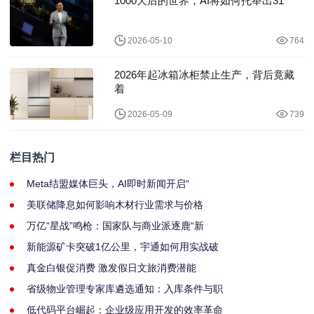
1000天后的世界，AI将如何托举出31
2026-05-10
764
2026年起冰箱冰柜禁止生产，背后竟藏
着
2026-05-09
739
栏目热门
Meta结盟媒体巨头，AI即时新闻开启“
美联储降息如何影响木材行业需求与价格
万亿“星战”鸣枪：国家队与商业派逐鹿“新
新能源矿卡突破1亿公里，宇通如何用实战破
真金白银促消费 激发假日文旅消费潜能
省级物业管理专家库遴选通知：入库条件与职
低代码平台崛起：企业级应用开发的效率革命