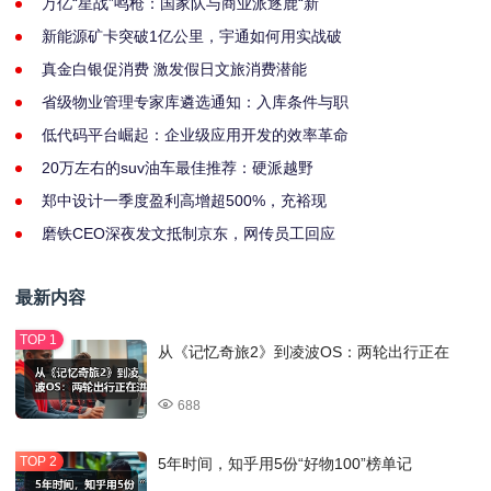
万亿“星战”鸣枪：国家队与商业派逐鹿“新
新能源矿卡突破1亿公里，宇通如何用实战破
真金白银促消费 激发假日文旅消费潜能
省级物业管理专家库遴选通知：入库条件与职
低代码平台崛起：企业级应用开发的效率革命
20万左右的suv油车最佳推荐：硬派越野
郑中设计一季度盈利高增超500%，充裕现
磨铁CEO深夜发文抵制京东，网传员工回应
最新内容
从《记忆奇旅2》到凌波OS：两轮出行正在
688
5年时间，知乎用5份“好物100”榜单记