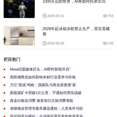
1000天后的世界，AI将如何托举出31
2026-05-10
763
2026年起冰箱冰柜禁止生产，背后竟藏
着
2026-05-09
738
栏目热门
Meta结盟媒体巨头，AI即时新闻开启“
美联储降息如何影响木材行业需求与价格
万亿“星战”鸣枪：国家队与商业派逐鹿“新
新能源矿卡突破1亿公里，宇通如何用实战破
真金白银促消费 激发假日文旅消费潜能
省级物业管理专家库遴选通知：入库条件与职
低代码平台崛起：企业级应用开发的效率革命