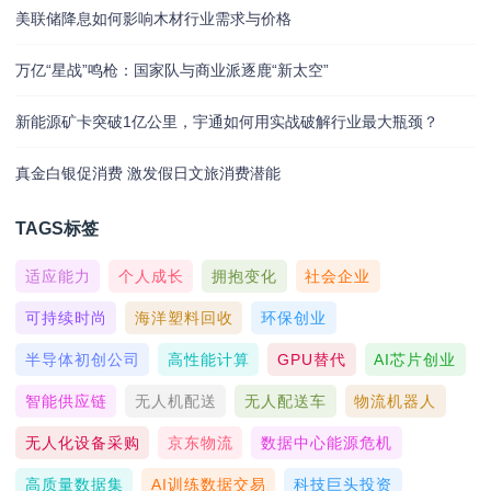
美联储降息如何影响木材行业需求与价格
万亿“星战”鸣枪：国家队与商业派逐鹿“新太空”
新能源矿卡突破1亿公里，宇通如何用实战破解行业最大瓶颈？
真金白银促消费 激发假日文旅消费潜能
TAGS标签
适应能力
个人成长
拥抱变化
社会企业
可持续时尚
海洋塑料回收
环保创业
半导体初创公司
高性能计算
GPU替代
AI芯片创业
智能供应链
无人机配送
无人配送车
物流机器人
无人化设备采购
京东物流
数据中心能源危机
高质量数据集
AI训练数据交易
科技巨头投资