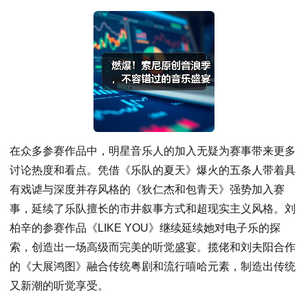
在众多参赛作品中，明星音乐人的加入无疑为赛事带来更多
讨论热度和看点。凭借《乐队的夏天》爆火的五条人带着具
有戏谑与深度并存风格的《狄仁杰和包青天》强势加入赛
事，延续了乐队擅长的市井叙事方式和超现实主义风格。刘
柏辛的参赛作品《LIKE YOU》继续延续她对电子乐的探
索，创造出一场高级而完美的听觉盛宴。揽佬和刘夫阳合作
的《大展鸿图》融合传统粤剧和流行嘻哈元素，制造出传统
又新潮的听觉享受。