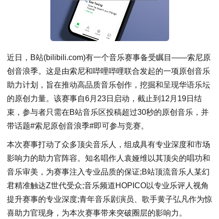
近日，B站(bilibili.com)有一个音乐赛事备受瞩目——索尼原
创音浪季。这是由索尼和哔哩哔哩联合发起的一项原创音乐
助力计划，旨在推动高品质音乐创作，挖掘和呈现华语乐坛
的原创力量。该赛事自6月23日启动，截止到12月19日结
束，参与者只需在B站音乐区投稿超过30秒的原创音乐，并
带话题#索尼原创音浪季#即可参与竞赛。
本次赛事打动了众多顶尖音乐人，组成具有专业深度和市场
影响力的助力官阵容。知名唱作人袁娅维以其顶尖的唱功和
音乐审美，为赛事注入专业品质的保证;B站顶流音乐人某幻
君精准触达Z世代受众;音乐频道HOPICO以专业乐评人视角
提升赛事的专业深度;青年音乐剧演员、歌手黄子弘凡作为惊
喜助力官现身，为本次赛事带来突破圈层的影响力。