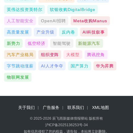
英伟达投资英特尔
软银收购DigitalBridge
人工智能安全
OpenAI招聘
Meta收购Manus
高质量发展
产业升级
反内卷
AI科技叙事
新势力
低空经济
智能驾驶
新能源汽车
汽车产业格局
组织变阵
大模型
腾讯挖角
字节跳动涨薪
AI人才争夺
国产算力
华为昇腾
物联网发展
关于我们
广告服务
联系我们
XML地图
© 2025-2026 辰飞雨新媒体情报驿站 版权所有
沪ICP备2025136253号-34
如有信息侵犯了您的权益，请告知，本站将立刻删除。