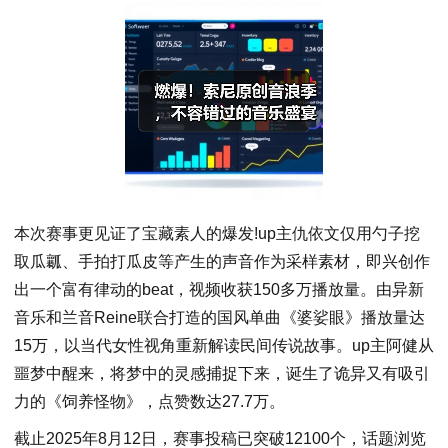
本次赛事更见证了宝藏素人的爆发!up主仇依文仅用勺子挖
取瓜瓤、手拍打瓜皮等产生的声音作为采样素材，即兴创作
出一个富有律动的beat，视频收获150多万播放量。由异新
音乐和兰音Reine联合打造的国风单曲《婆娑眼》播放量达
15万，以当代女性视角重新解读民间传说故事。up主阿健从
噩梦中醒来，将梦中的灵感捕捉下来，诞生了诡异又有吸引
力的《饲养怪物》，点赞数达27.7万。
截止2025年8月12日，赛事投稿已突破12100个，话题浏览