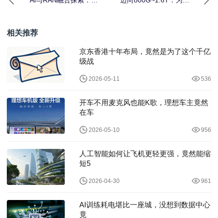
AI与RAN融合探索：优
迈向800G~1.6T：为智
化网络基础设施与效率
能计算中心打造超宽光
的新路径
连接
相关推荐
京东香港十年布局，竟然是为了这个千亿
级战
2026-05-11
536
开车不用麦克风也能K歌，理想车主竟然
在车
2026-05-10
956
人工智能如何让飞机更轻更强，竟然能缩
短5
2026-04-30
961
AI训练耗电堪比一座城，没想到数据中心
竟