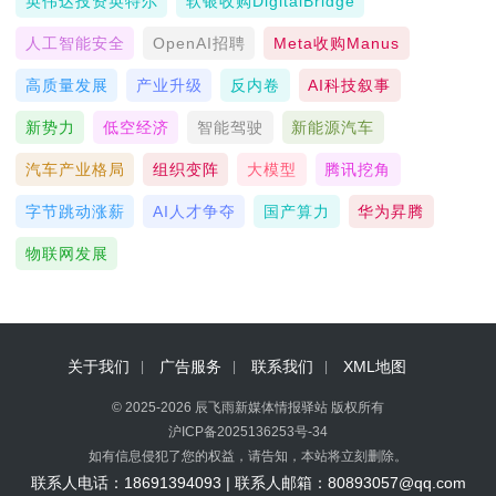
英伟达投资英特尔
软银收购DigitalBridge
人工智能安全
OpenAI招聘
Meta收购Manus
高质量发展
产业升级
反内卷
AI科技叙事
新势力
低空经济
智能驾驶
新能源汽车
汽车产业格局
组织变阵
大模型
腾讯挖角
字节跳动涨薪
AI人才争夺
国产算力
华为昇腾
物联网发展
关于我们
广告服务
联系我们
XML地图
© 2025-2026 辰飞雨新媒体情报驿站 版权所有
沪ICP备2025136253号-34
如有信息侵犯了您的权益，请告知，本站将立刻删除。
联系人电话：18691394093 | 联系人邮箱：80893057@qq.com