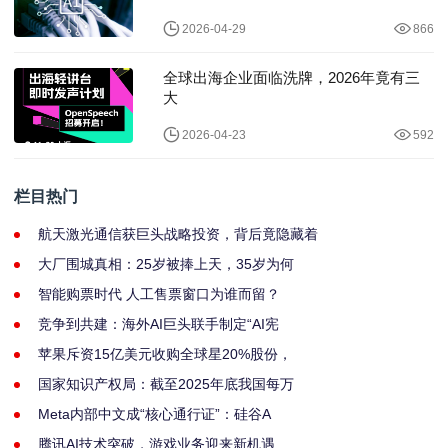
2026-04-29
866
全球出海企业面临洗牌，2026年竟有三
大
2026-04-23
592
栏目热门
航天激光通信获巨头战略投资，背后竟隐藏着
大厂围城真相：25岁被捧上天，35岁为何
智能购票时代 人工售票窗口为谁而留？
竞争到共建：海外AI巨头联手制定“AI宪
苹果斥资15亿美元收购全球星20%股份，
国家知识产权局：截至2025年底我国每万
Meta内部中文成“核心通行证”：硅谷A
腾讯AI技术突破，游戏业务迎来新机遇