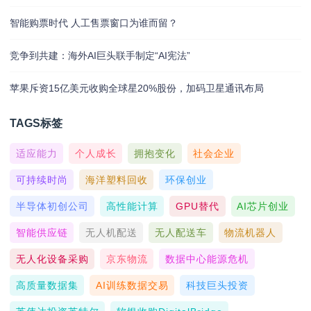
智能购票时代 人工售票窗口为谁而留？
竞争到共建：海外AI巨头联手制定“AI宪法”
苹果斥资15亿美元收购全球星20%股份，加码卫星通讯布局
TAGS标签
适应能力
个人成长
拥抱变化
社会企业
可持续时尚
海洋塑料回收
环保创业
半导体初创公司
高性能计算
GPU替代
AI芯片创业
智能供应链
无人机配送
无人配送车
物流机器人
无人化设备采购
京东物流
数据中心能源危机
高质量数据集
AI训练数据交易
科技巨头投资