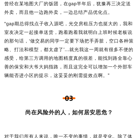
曾经在某地图大厂的饭团，在gap半年后，犹豫再三决定送
外卖，而且他一边跑外卖，一边总结产品优化点。
“gap期总得找点子收入源吧，光交房租压力也挺大的，我和
室友决定一起接单送货，跑着跑着我就明白上班时候老板说
的那句话，‘做交易的同学一定要下场把手弄脏，空口各种策
略、打法和模型，都太虚了’...就光我这一周就有很多不便的
感受，给第三方调用的地图精度真的很差，能找到路全靠心
善的保安和大爷大妈指路，而且这完全可以增加一个外部车
辆能否进小区的提示，这妥妥的刚需提效点啊。”
尚在风险外的人，如何居安思危？
对于我们所有人来说，唯一不变的事情，就是变化。除了体