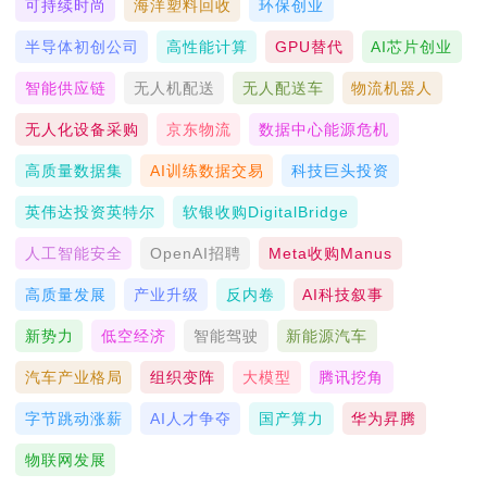
可持续时尚
海洋塑料回收
环保创业
半导体初创公司
高性能计算
GPU替代
AI芯片创业
智能供应链
无人机配送
无人配送车
物流机器人
无人化设备采购
京东物流
数据中心能源危机
高质量数据集
AI训练数据交易
科技巨头投资
英伟达投资英特尔
软银收购DigitalBridge
人工智能安全
OpenAI招聘
Meta收购Manus
高质量发展
产业升级
反内卷
AI科技叙事
新势力
低空经济
智能驾驶
新能源汽车
汽车产业格局
组织变阵
大模型
腾讯挖角
字节跳动涨薪
AI人才争夺
国产算力
华为昇腾
物联网发展