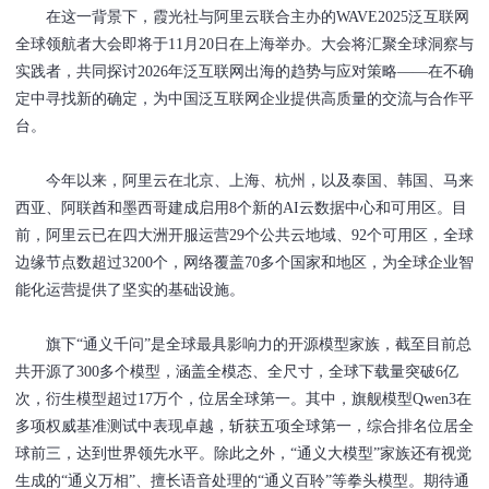
在这一背景下，霞光社与阿里云联合主办的WAVE2025泛互联网
全球领航者大会即将于11月20日在上海举办。大会将汇聚全球洞察与
实践者，共同探讨2026年泛互联网出海的趋势与应对策略——在不确
定中寻找新的确定，为中国泛互联网企业提供高质量的交流与合作平
台。
今年以来，阿里云在北京、上海、杭州，以及泰国、韩国、马来
西亚、阿联酋和墨西哥建成启用8个新的AI云数据中心和可用区。目
前，阿里云已在四大洲开服运营29个公共云地域、92个可用区，全球
边缘节点数超过3200个，网络覆盖70多个国家和地区，为全球企业智
能化运营提供了坚实的基础设施。
旗下“通义千问”是全球最具影响力的开源模型家族，截至目前总
共开源了300多个模型，涵盖全模态、全尺寸，全球下载量突破6亿
次，衍生模型超过17万个，位居全球第一。其中，旗舰模型Qwen3在
多项权威基准测试中表现卓越，斩获五项全球第一，综合排名位居全
球前三，达到世界领先水平。除此之外，“通义大模型”家族还有视觉
生成的“通义万相”、擅长语音处理的“通义百聆”等拳头模型。期待通