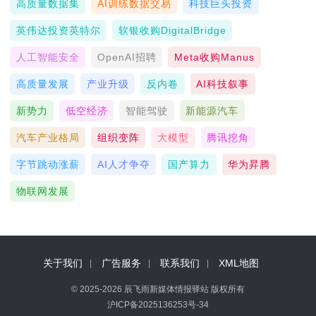
高质量数据集
AI训练数据交易
科技巨头投资
英伟达投资英特尔
软银收购DigitalBridge
人工智能安全
OpenAI招聘
Meta收购Manus
高质量发展
产业升级
反内卷
AI科技叙事
新势力
低空经济
智能驾驶
新能源汽车
汽车产业格局
组织变阵
大模型
腾讯挖角
字节跳动涨薪
AI人才争夺
国产算力
华为昇腾
物联网发展
关于我们
广告服务
联系我们
XML地图
© 2025-2026 辰飞雨新媒体情报驿站 版权所有
沪ICP备2025136253号-34