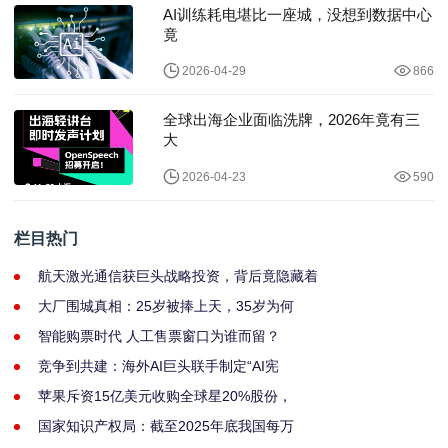
AI训练耗电堪比一座城，没想到数据中心
竟
2026-04-29
866
全球出海企业面临洗牌，2026年竟有三
大
2026-04-23
590
栏目热门
航天激光通信获巨头战略投资，背后竟隐藏着
大厂围城真相：25岁被捧上天，35岁为何
智能购票时代 人工售票窗口为谁而留？
竞争到共建：海外AI巨头联手制定“AI宪
苹果斥资15亿美元收购全球星20%股份，
国家知识产权局：截至2025年底我国每万