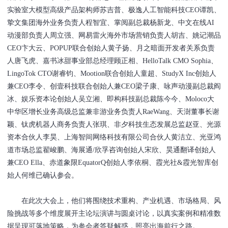
实验室大模型高级产品架构师苏吉普、极逸人工智能科技CEO谭凯、
挚文集团海外业务负责人程智宜、掌阅副总裁杨新龙、中文在线AI
动漫部负责人周立强、网易雷火海外市场营销负责人胡吉、姚记潮品
CEO卞大云、POPUP联合创始人黄子扬、月之暗面开发者关系负责
人唐飞虎、嘉书冰甜事业部总经理顾正相、HelloTalk CMO Sophia、
LingoTok CTO谢睿钧、Mootion联合创始人童超、StudyX Inc创始人
兼CEO李令、创壹科技联合创始人兼CEO梁子康、咏声动漫副总裁阎
冰、娱乐资本论创始人吴立湘、即构科技副总裁陈今今、Moloco大
中华区增长业务高级总监兼非游业务负责人RaeWang、天澍董事长谢
颖、钛虎机器人商务负责人张琪、非夕科技生态发展总监赵亚、光源
资本合伙人李昊、上海智间网络科技有限公司合伙人黄洁立、光亚鸿
道市场总监翟峻鹏、海展通/欣孚咨询创始人宋欣、昊通翻译创始人
兼CEO Ella、赤道象限EquatorQ创始人李依桐、霞光社&霞光智库创
始人何维已确认参会。
在此次大会上，他们将围绕技术重构、产业机遇、市场格局、风
险挑战等多个维度展开主论坛演讲与圆桌讨论，以真实案例和精准数
据呈现可落地策略，为参会者答疑解惑，照亮出海前行之路。