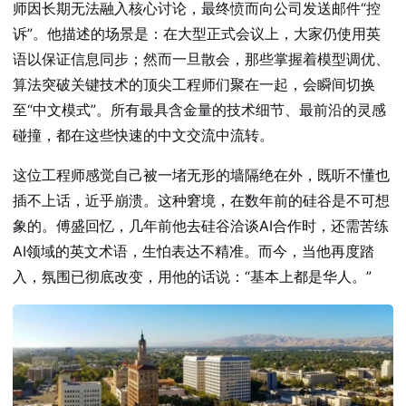
师因长期无法融入核心讨论，最终愤而向公司发送邮件“控
诉”。他描述的场景是：在大型正式会议上，大家仍使用英
语以保证信息同步；然而一旦散会，那些掌握着模型调优、
算法突破关键技术的顶尖工程师们聚在一起，会瞬间切换
至“中文模式”。所有最具含金量的技术细节、最前沿的灵感
碰撞，都在这些快速的中文交流中流转。
这位工程师感觉自己被一堵无形的墙隔绝在外，既听不懂也
插不上话，近乎崩溃。这种窘境，在数年前的硅谷是不可想
象的。傅盛回忆，几年前他去硅谷洽谈AI合作时，还需苦练
AI领域的英文术语，生怕表达不精准。而今，当他再度踏
入，氛围已彻底改变，用他的话说：“基本上都是华人。”