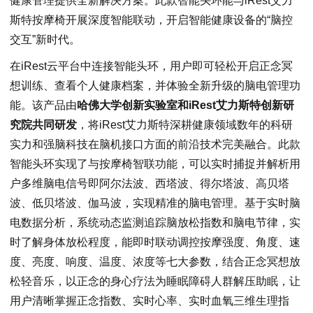
健康管理提供全新解决方案。此款智能头环能与iRest艾力
斯特按摩椅开展深度智能联动，开启智能健康设备的“脑控
交互”新时代。
在iRest云平台中连接智能头环，用户即可轻松开启正念冥
想训练、查看个人健康档案，并体验全新升级的脑电管理功
能。该产品由
哈佛大学创新实验室和iRest艾力斯特创新研
究院共同研发
，将iRest艾力斯特深耕健康领域数年的科研
实力和强脑科技在脑机接口方面的前沿技术完美融合。此款
智能头环实现了与按摩椅智联功能，可以实时捕捉并解析用
户多维脑电信号即阿尔法波、西塔波、得尔塔波、高贝塔
波、低贝塔波、伽马波，实现精准的脑电管理。基于实时脑
电数据分析，系统动态监测追踪脑放松指数和脑电节律，实
时了解身体放松程度，能即时联动调控按摩强度、角度、速
度、亮度、响度、温度、浓度等七大参数，结合正念冥想放
松轻音乐，以正念的身心疗法为睡眠障碍人群解压助眠，让
用户清晰掌握正念指数、实时心率、实时血氧三维生理指