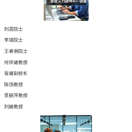
刘震院士
李颉院士
王睿俐院士
何祥健教授
翁健副校长
陈强教授
景丽萍教授
刘娅教授