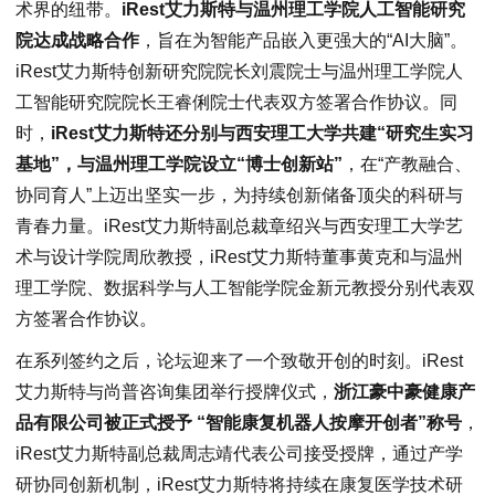
术界的纽带。
iRest艾力斯特与温州理工学院人工智能研究
院达成战略合作
，旨在为智能产品嵌入更强大的“AI大脑”。
iRest艾力斯特创新研究院院长刘震院士与温州理工学院人
工智能研究院院长王睿俐院士代表双方签署合作协议。同
时，
iRest艾力斯特还分别与西安理工大学共建“研究生实习
基地”，与温州理工学院设立“博士创新站”
，在“产教融合、
协同育人”上迈出坚实一步，为持续创新储备顶尖的科研与
青春力量。iRest艾力斯特副总裁章绍兴与西安理工大学艺
术与设计学院周欣教授，iRest艾力斯特董事黄克和与温州
理工学院、数据科学与人工智能学院金新元教授分别代表双
方签署合作协议。
在系列签约之后，论坛迎来了一个致敬开创的时刻。iRest
艾力斯特与尚普咨询集团举行授牌仪式，
浙江豪中豪健康产
品有限公司被正式授予 “智能康复机器人按摩开创者”称号
，
iRest艾力斯特副总裁周志靖代表公司接受授牌，通过产学
研协同创新机制，iRest艾力斯特将持续在康复医学技术研