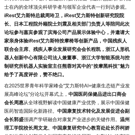
士在内的全球顶尖科研学者与领军企业代表一行到访参观。
iRest艾力斯特总裁周玲卫，iRest艾力斯特创新研究院院
长、日本工程院外籍院士刘震及相关部门负责人等陪同此次
论坛参与嘉宾参观了滨海公司产品展示体验中心，并邀请大
家亲身体验iRest艾力斯特按摩椅等创新产品，中国残疾人
联合会主席、残疾人事业发展研究会会长程凯，浙江人形机
器人创新中心有限公司法人兼董事、浙江大学智能系统与控
制研究所机器人实验室主任熊蓉对其中的“按摩黑科技”魅力
给予了高度评价，赞不绝口。
在2025世界青年科学家峰会“艾力斯特AI+健康生态链产业发
展高峰论坛”分论坛开幕式上，
中国医药保健品进出口商会
会长周惠
从全球视野解读中国健康产业优势，展示中国保健
医药智造国际化新路径。
中国康复技术转化及发展促进会副
会长郭盛
强调产学研融合对康复产业进步的关键作用。
温州
理工学院校长周文龙、中国康复研究中心教育处处长乔柯娇