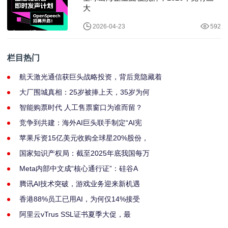
大
2026-04-23
592
栏目热门
航天激光通信获巨头战略投资，背后竟隐藏着
大厂围城真相：25岁被捧上天，35岁为何
智能购票时代 人工售票窗口为谁而留？
竞争到共建：海外AI巨头联手制定“AI宪
苹果斥资15亿美元收购全球星20%股份，
国家知识产权局：截至2025年底我国每万
Meta内部中文成“核心通行证”：硅谷A
腾讯AI技术突破，游戏业务迎来新机遇
香港88%员工已用AI，为何仅14%接受
阿里云vTrus SSL证书夏季大促，最