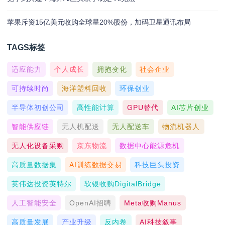
苹果斥资15亿美元收购全球星20%股份，加码卫星通讯布局
TAGS标签
适应能力
个人成长
拥抱变化
社会企业
可持续时尚
海洋塑料回收
环保创业
半导体初创公司
高性能计算
GPU替代
AI芯片创业
智能供应链
无人机配送
无人配送车
物流机器人
无人化设备采购
京东物流
数据中心能源危机
高质量数据集
AI训练数据交易
科技巨头投资
英伟达投资英特尔
软银收购DigitalBridge
人工智能安全
OpenAI招聘
Meta收购Manus
高质量发展
产业升级
反内卷
AI科技叙事