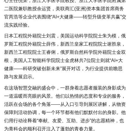
心主任倪荣，浙江大学医学院教授、浙江大学医学院附属第
二医院兼职教授余运贤，美联商汇(亚洲)资本集团首席商务
官芮浩等企业代表围绕“AI+大健康——转型升级变革共赢”交
流实践经验。
日本工程院外籍院士刘震，美国运动科学院院士朱为模，俄
罗斯工程院外籍院士薛伟，新西兰皇家工程院院士谢胜泉，
新西兰工程院院士王睿俐，俄罗斯自然科学院外籍院士金双
根，美国人工智能科学院院士金虎林共7位院士则就“AI+大
健康——科研突破创新未来”展开对话，为行业提供前瞻思
路与发展启示。
在这场智慧交融的盛会中，一群身着志愿者服装的身影成为
一道温暖而亮眼的风景。他们以热情的态度和专业的服务，
活跃在会场的各个角落——从入口引导到展区讲解，从物资
保障到活动协调，每一个环节都有他们默默付出的身影。他
们用行动诠释着“奉献、友爱、互助、进步”的志愿精神，也
为青科会的顺利召开注入了蓬勃的青春力量。