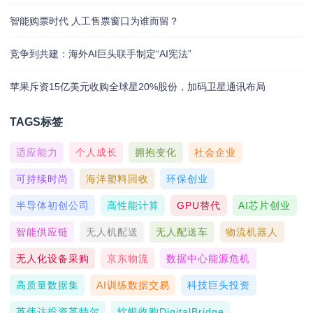
智能购票时代 人工售票窗口为谁而留？
竞争到共建：海外AI巨头联手制定“AI宪法”
苹果斥资15亿美元收购全球星20%股份，加码卫星通讯布局
TAGS标签
适应能力
个人成长
拥抱变化
社会企业
可持续时尚
海洋塑料回收
环保创业
半导体初创公司
高性能计算
GPU替代
AI芯片创业
智能供应链
无人机配送
无人配送车
物流机器人
无人化设备采购
京东物流
数据中心能源危机
高质量数据集
AI训练数据交易
科技巨头投资
英伟达投资英特尔
软银收购DigitalBridge