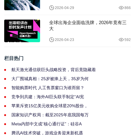
2026-04-29
866
全球出海企业面临洗牌，2026年竟有三
大
2026-04-23
592
栏目热门
航天激光通信获巨头战略投资，背后竟隐藏着
大厂围城真相：25岁被捧上天，35岁为何
智能购票时代 人工售票窗口为谁而留？
竞争到共建：海外AI巨头联手制定“AI宪
苹果斥资15亿美元收购全球星20%股份，
国家知识产权局：截至2025年底我国每万
Meta内部中文成“核心通行证”：硅谷A
腾讯AI技术突破，游戏业务迎来新机遇