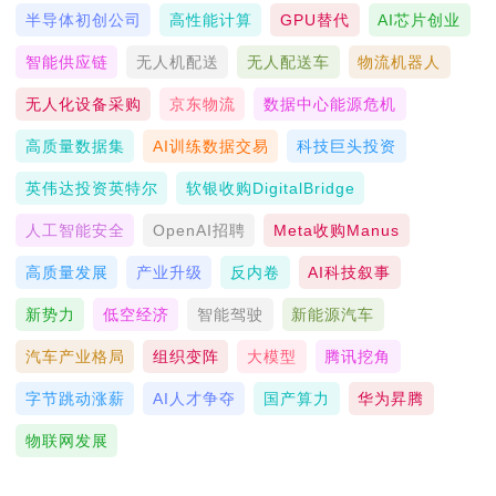
半导体初创公司
高性能计算
GPU替代
AI芯片创业
智能供应链
无人机配送
无人配送车
物流机器人
无人化设备采购
京东物流
数据中心能源危机
高质量数据集
AI训练数据交易
科技巨头投资
英伟达投资英特尔
软银收购DigitalBridge
人工智能安全
OpenAI招聘
Meta收购Manus
高质量发展
产业升级
反内卷
AI科技叙事
新势力
低空经济
智能驾驶
新能源汽车
汽车产业格局
组织变阵
大模型
腾讯挖角
字节跳动涨薪
AI人才争夺
国产算力
华为昇腾
物联网发展