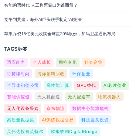
智能购票时代 人工售票窗口为谁而留？
竞争到共建：海外AI巨头联手制定“AI宪法”
苹果斥资15亿美元收购全球星20%股份，加码卫星通讯布局
TAGS标签
适应能力
个人成长
拥抱变化
社会企业
可持续时尚
海洋塑料回收
环保创业
半导体初创公司
高性能计算
GPU替代
AI芯片创业
智能供应链
无人机配送
无人配送车
物流机器人
无人化设备采购
京东物流
数据中心能源危机
高质量数据集
AI训练数据交易
科技巨头投资
英伟达投资英特尔
软银收购DigitalBridge