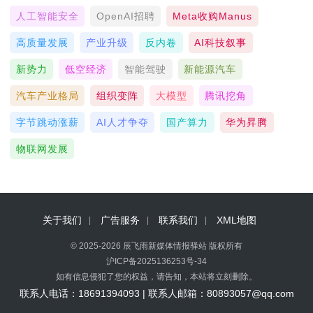
人工智能安全
OpenAI招聘
Meta收购Manus
高质量发展
产业升级
反内卷
AI科技叙事
新势力
低空经济
智能驾驶
新能源汽车
汽车产业格局
组织变阵
大模型
腾讯挖角
字节跳动涨薪
AI人才争夺
国产算力
华为昇腾
物联网发展
关于我们
广告服务
联系我们
XML地图
© 2025-2026 辰飞雨新媒体情报驿站 版权所有
沪ICP备2025136253号-34
如有信息侵犯了您的权益，请告知，本站将立刻删除。
联系人电话：18691394093 | 联系人邮箱：80893057@qq.com