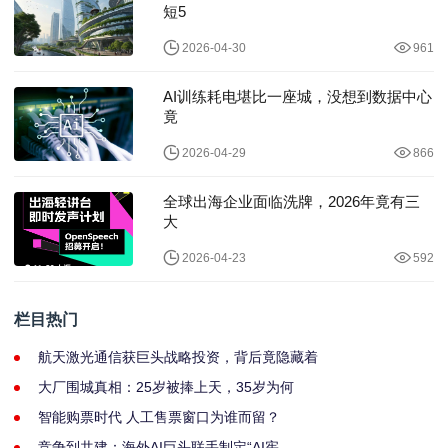
短5
2026-04-30
961
AI训练耗电堪比一座城，没想到数据中心
竟
2026-04-29
866
全球出海企业面临洗牌，2026年竟有三
大
2026-04-23
592
栏目热门
航天激光通信获巨头战略投资，背后竟隐藏着
大厂围城真相：25岁被捧上天，35岁为何
智能购票时代 人工售票窗口为谁而留？
竞争到共建：海外AI巨头联手制定“AI宪