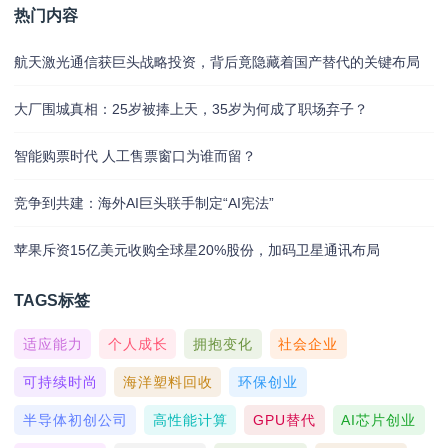
热门内容
航天激光通信获巨头战略投资，背后竟隐藏着国产替代的关键布局
大厂围城真相：25岁被捧上天，35岁为何成了职场弃子？
智能购票时代 人工售票窗口为谁而留？
竞争到共建：海外AI巨头联手制定“AI宪法”
苹果斥资15亿美元收购全球星20%股份，加码卫星通讯布局
TAGS标签
适应能力
个人成长
拥抱变化
社会企业
可持续时尚
海洋塑料回收
环保创业
半导体初创公司
高性能计算
GPU替代
AI芯片创业