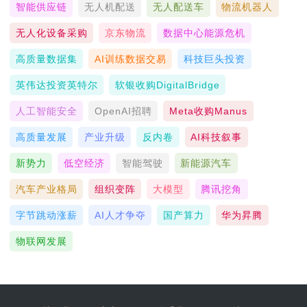
智能供应链
无人机配送
无人配送车
物流机器人
无人化设备采购
京东物流
数据中心能源危机
高质量数据集
AI训练数据交易
科技巨头投资
英伟达投资英特尔
软银收购DigitalBridge
人工智能安全
OpenAI招聘
Meta收购Manus
高质量发展
产业升级
反内卷
AI科技叙事
新势力
低空经济
智能驾驶
新能源汽车
汽车产业格局
组织变阵
大模型
腾讯挖角
字节跳动涨薪
AI人才争夺
国产算力
华为昇腾
物联网发展