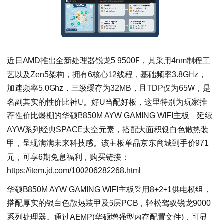
近日AMD推出全新处理器锐龙5 9500F，其采用4nm制程工
艺以及Zen5架构，拥有6核心12线程，基础频率3.8GHz，
加速频率5.0Ghz，三级缓存为32MB，且TDP仅为65W，是
名副其实的性价比神U。好U当配好板，这里特别为玩家推
荐性价比爆棚的华硕B850M AYW GAMING WIFI主板，延续
AYW系列经典SPACE太空元素，搭配大面积银白色散热装
甲，呈现满满未来科技感。该主板单品京东商城到手价971
元，可享6期免息福利，购买链接：
https://item.jd.com/100206282268.html
华硕B850M AYW GAMING WIFI主板采用8+2+1供电模组，
搭配厚实的银白色散热装甲及6层PCB，轻松驾驭锐龙9000
系列处理器。通过AEMP(华硕增强型内存配置文件)，可显