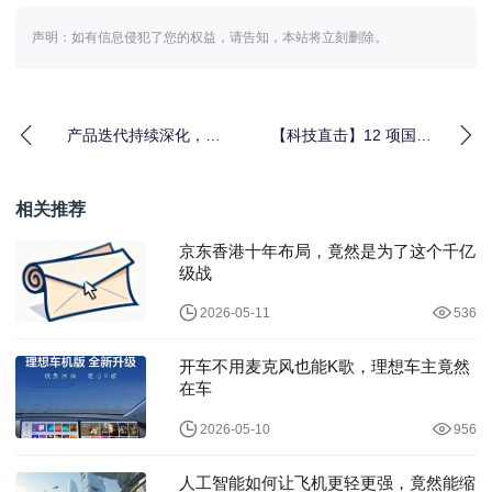
声明：如有信息侵犯了您的权益，请告知，本站将立刻删除。
产品迭代持续深化，沃
【科技直击】12 项国标/
尔沃销量市场表现亮眼
行标 + AI 赋能！飒特红
外诠释
相关推荐
京东香港十年布局，竟然是为了这个千亿
级战
2026-05-11
536
开车不用麦克风也能K歌，理想车主竟然
在车
2026-05-10
956
人工智能如何让飞机更轻更强，竟然能缩