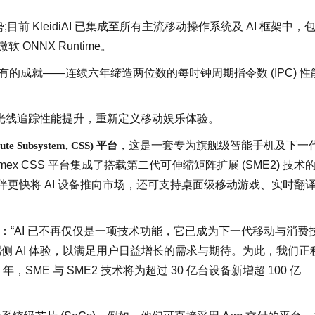
优势;目前 KleidiAI 已集成至所有主流移动操作系统及 AI 框架中，
微软 ONNX Runtime。
前所未有的成就——连续六年缔造两位数的每时钟周期指令数 (IPC) 性
来两倍的光线追踪性能提升，重新定义移动娱乐体验。
，这是一套专为旗舰级智能手机及下一
 Subsystem, CSS) 平台
ex CSS 平台集成了搭载第二代可伸缩矩阵扩展 (SME2) 技术
生态伙伴更快将 AI 设备推向市场，还可支持桌面级移动游戏、实时翻
y 表示：“AI 已不再仅仅是一项技术功能，它已成为下一代移动与消费
升端侧 AI 体验，以满足用户日益增长的需求与期待。为此，我们正
 年，SME 与 SME2 技术将为超过 30 亿台设备新增超 100 亿