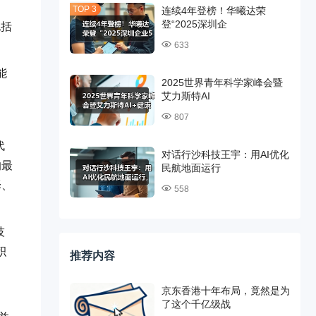
连续4年登榜！华曦达荣
登“2025深圳企
包括
633
能
2025世界青年科学家峰会暨
艾力斯特AI
807
代
对话行沙科技王宇：用AI优化
的最
民航地面运行
译、
558
技
积
推荐内容
京东香港十年布局，竟然是为
了这个千亿级战