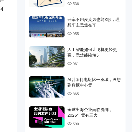
并
536
可
开车不用麦克风也能K歌，理
想车主竟然在车
955
人工智能如何让飞机更轻更
强，竟然能缩短5
961
AI训练耗电堪比一座城，没想
到数据中心竟
865
全球出海企业面临洗牌，
2026年竟有三大
590