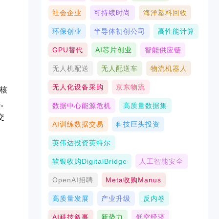
社会企业
可持续时尚
海洋塑料回收
环保创业
半导体初创公司
高性能计算
GPU替代
AI芯片创业
智能供应链
无人机配送
无人配送车
物流机器人
无人化设备采购
京东物流
个核
s。
数据中心能源危机
高质量数据集
交
AI训练数据交易
科技巨头投资
英伟达投资英特尔
软银收购DigitalBridge
人工智能安全
OpenAI招聘
Meta收购Manus
高质量发展
产业升级
反内卷
AI科技叙事
新势力
低空经济