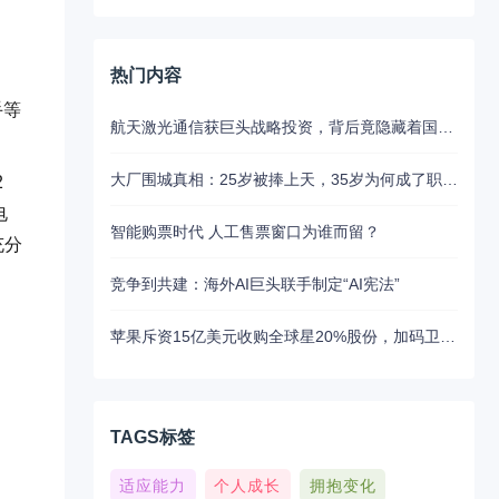
热门内容
手等
航天激光通信获巨头战略投资，背后竟隐藏着国产替代的关键布局
大厂围城真相：25岁被捧上天，35岁为何成了职场弃子？
2
电
智能购票时代 人工售票窗口为谁而留？
充分
竞争到共建：海外AI巨头联手制定“AI宪法”
苹果斥资15亿美元收购全球星20%股份，加码卫星通讯布局
TAGS标签
适应能力
个人成长
拥抱变化