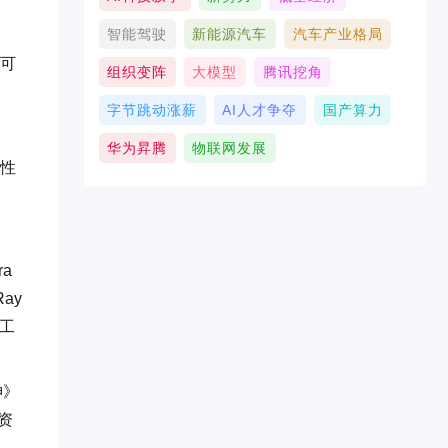
智能驾驶
新能源汽车
汽车产业格局
时可
组织变阵
大模型
腾讯挖角
字节跳动涨薪
AI人才争夺
国产算力
华为昇腾
物联网发展
值性
ra
ay
 工
神》
件资