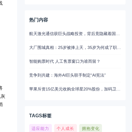
线
热门内容
航天激光通信获巨头战略投资，背后竟隐藏着国产替代的关键布局
大厂围城真相：25岁被捧上天，35岁为何成了职场弃子？
智能购票时代 人工售票窗口为谁而留？
竞争到共建：海外AI巨头联手制定“AI宪法”
将
苹果斥资15亿美元收购全球星20%股份，加码卫星通讯布局
黑灰
消
TAGS标签
适应能力
个人成长
拥抱变化