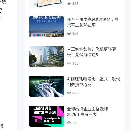
统第
536
穿
件
开车不用麦克风也能K歌，理
想车主竟然在车
956
人工智能如何让飞机更轻更
强，竟然能缩短5
961
AI训练耗电堪比一座城，没想
到数据中心竟
866
全球出海企业面临洗牌，
2026年竟有三大
592
模