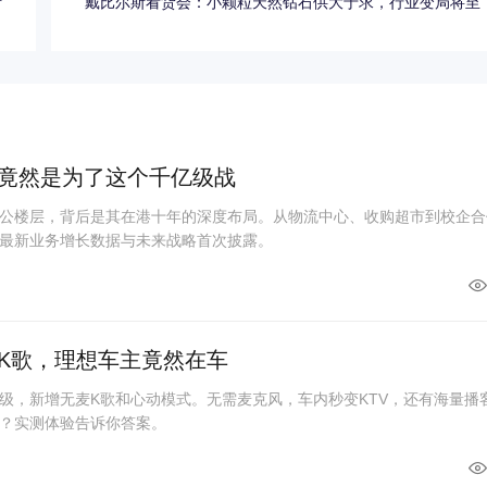
析
戴比尔斯看货会：小颗粒天然钻石供大于求，行业变局将至
竟然是为了这个千亿级战
公楼层，背后是其在港十年的深度布局。从物流中心、收购超市到校企合
最新业务增长数据与未来战略首次披露。
K歌，理想车主竟然在车
级，新增无麦K歌和心动模式。无需麦克风，车内秒变KTV，还有海量播
？实测体验告诉你答案。