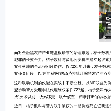
面对金融黑灰产产业链盘根错节的治理难题，桔子数科
犯罪的长效合力。桔子数科与多地公安机关建立起线索
案件落地的全流程闭环协作。仅2025年以来，桔子数
案侦查阶段，以“斩链破网”的态势持续压缩黑灰产生存
这种联动机制的效能在实战中不断凸显。以AIF联盟为例
盟协助警方受理非法代理维权案件727起。桔子数科作
成“技术识别—线索移交—联合侦查—精准打击”的高效
近日，桔子数科与警方联手破获的一起伪造死亡证明逃