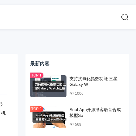
最新内容
支持抗氧化指数功能 三星
Galaxy W
1006
带
Soul App开源播客语音合成
作机
模型So
569