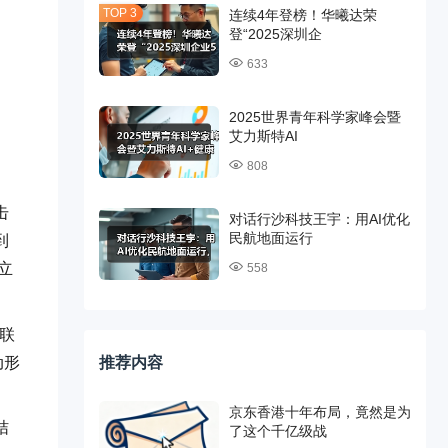
连续4年登榜！华曦达荣
登“2025深圳企
633
2025世界青年科学家峰会暨
艾力斯特AI
808
击
对话行沙科技王宇：用AI优化
民航地面运行
到
立
558
，联
动形
推荐内容
京东香港十年布局，竟然是为
桔
了这个千亿级战