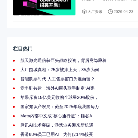
大厂资讯
2026-04-23
栏目热门
航天激光通信获巨头战略投资，背后竟隐藏着
大厂围城真相：25岁被捧上天，35岁为何
智能购票时代 人工售票窗口为谁而留？
竞争到共建：海外AI巨头联手制定“AI宪
苹果斥资15亿美元收购全球星20%股份，
国家知识产权局：截至2025年底我国每万
Meta内部中文成“核心通行证”：硅谷A
腾讯AI技术突破，游戏业务迎来新机遇
香港88%员工已用AI，为何仅14%接受