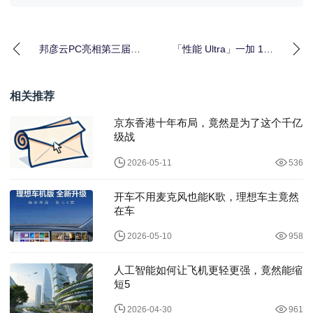
邦彦云PC亮相第三届快
「性能 Ultra」一加 15
消品数字科技大会，助
新配色曝光，独家航天
力快消企业加速数字
级材质诠
相关推荐
京东香港十年布局，竟然是为了这个千亿
级战
2026-05-11
536
开车不用麦克风也能K歌，理想车主竟然
在车
2026-05-10
958
人工智能如何让飞机更轻更强，竟然能缩
短5
2026-04-30
961