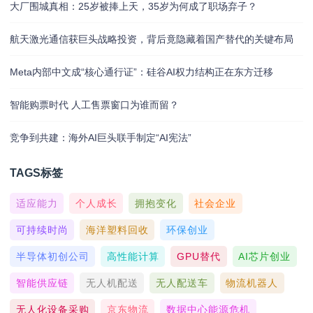
大厂围城真相：25岁被捧上天，35岁为何成了职场弃子？
航天激光通信获巨头战略投资，背后竟隐藏着国产替代的关键布局
Meta内部中文成“核心通行证”：硅谷AI权力结构正在东方迁移
智能购票时代 人工售票窗口为谁而留？
竞争到共建：海外AI巨头联手制定“AI宪法”
TAGS标签
适应能力
个人成长
拥抱变化
社会企业
可持续时尚
海洋塑料回收
环保创业
半导体初创公司
高性能计算
GPU替代
AI芯片创业
智能供应链
无人机配送
无人配送车
物流机器人
无人化设备采购
京东物流
数据中心能源危机