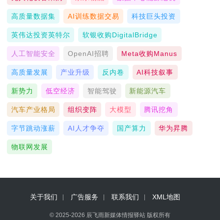
高质量数据集
AI训练数据交易
科技巨头投资
英伟达投资英特尔
软银收购DigitalBridge
人工智能安全
OpenAI招聘
Meta收购Manus
高质量发展
产业升级
反内卷
AI科技叙事
新势力
低空经济
智能驾驶
新能源汽车
汽车产业格局
组织变阵
大模型
腾讯挖角
字节跳动涨薪
AI人才争夺
国产算力
华为昇腾
物联网发展
关于我们
广告服务
联系我们
XML地图
© 2025-2026 辰飞雨新媒体情报驿站 版权所有