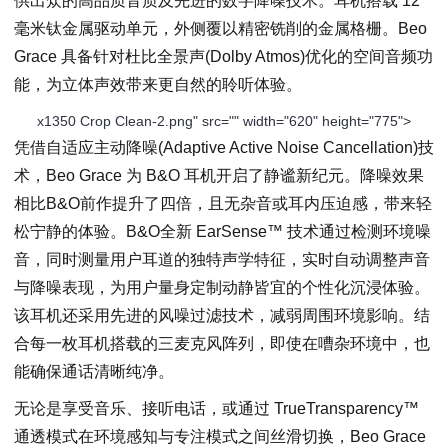
供出众的高品质音质及先进的数字降噪技术。耳机搭载 12
毫米钛金属驱动单元，外侧覆以精密铣削的金属格栅。Beo
Grace 具备针对杜比全景声(Dolby Atmos)优化的空间音频功
能，为立体声效带来更自然的聆听体验。
x1350 Crop Clean-2.png" src="" width="620" height="775">
凭借自适应主动降噪(Adaptive Active Noise Cancellation)技
术，Beo Grace 为 B&O 耳机开启了静谧新纪元。降噪效果
相比B&O前作提升了四倍，且无杂音或耳内压迫感，带来轻
松宁静的体验。B&O全新 EarSense™ 技术通过检测环境噪
音，同时测量用户耳道的独特声学特征，实时自动调整声音
与降噪表现，为用户量身定制动静皆宜的个性化沉浸体验。
该耳机还采用先进的风噪过滤技术，减弱周围环境影响。结
合每一枚耳机搭载的三麦克风阵列，即使在嘈杂环境中，也
能确保通话清晰纯净。
无论是享受音乐、接听电话，或通过 TrueTransparency™
通透模式在环境感知与专注模式之间丝滑切换，Beo Grace