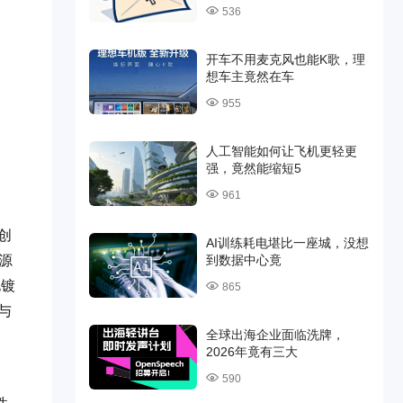
536
开车不用麦克风也能K歌，理
想车主竟然在车
955
人工智能如何让飞机更轻更
强，竟然能缩短5
961
创
AI训练耗电堪比一座城，没想
源
到数据中心竟
电镀
865
与
全球出海企业面临洗牌，
2026年竟有三大
590