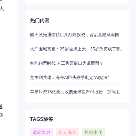
性
人
动
热门内容
航天激光通信获巨头战略投资，背后竟隐藏着国产替代的关键布局
大厂围城真相：25岁被捧上天，35岁为何成了职场弃子？
智能购票时代 人工售票窗口为谁而留？
竞争到共建：海外AI巨头联手制定“AI宪法”
苹果斥资15亿美元收购全球星20%股份，加码卫星通讯布局
越
刻
TAGS标签
适应能力
个人成长
拥抱变化