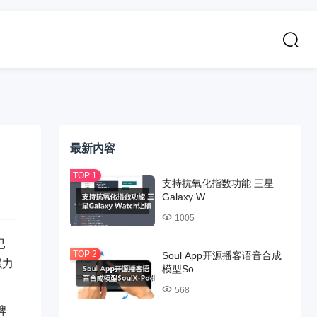
最新内容
支持抗氧化指数功能 三星
Galaxy W
1005
已
Soul App开源播客语音合成
强力
模型So
568
牌