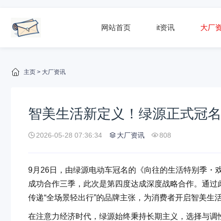
网站首页
it资讯
大厂
主页
>
大厂资讯
智美生活新定义！绿源正式冠
2026-05-28 07:36:34
大厂资讯
808
9月26日，由绿源电动车冠名的《向往的生活特别季・
成功合作三季，此次是第四度达成深度战略合作。通过此
传递“全场景轻出行”的品牌主张，为消费者开启智美生
在注意力经济时代，绿源始终秉持长期主义，选择与调