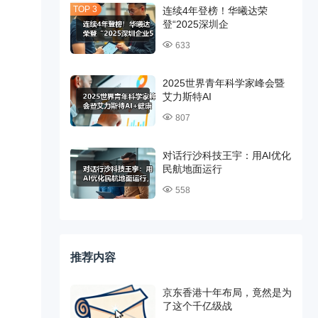
连续4年登榜！华曦达荣
登“2025深圳企
633
2025世界青年科学家峰会暨
艾力斯特AI
807
对话行沙科技王宇：用AI优化
民航地面运行
558
推荐内容
京东香港十年布局，竟然是为
了这个千亿级战