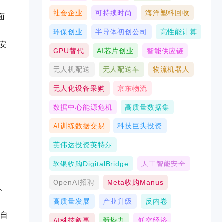
社会企业
可持续时尚
海洋塑料回收
面
安
环保创业
半导体初创公司
高性能计算
安
GPU替代
AI芯片创业
智能供应链
无人机配送
无人配送车
物流机器人
无人化设备采购
京东物流
数据中心能源危机
高质量数据集
AI训练数据交易
科技巨头投资
英伟达投资英特尔
软银收购DigitalBridge
人工智能安全
OpenAI招聘
Meta收购Manus
人
高质量发展
产业升级
反内卷
、自
AI科技叙事
新势力
低空经济