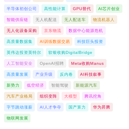
半导体初创公司
高性能计算
GPU替代
AI芯片创业
智能供应链
无人机配送
无人配送车
物流机器人
无人化设备采购
京东物流
数据中心能源危机
高质量数据集
AI训练数据交易
科技巨头投资
英伟达投资英特尔
软银收购DigitalBridge
人工智能安全
OpenAI招聘
Meta收购Manus
高质量发展
产业升级
反内卷
AI科技叙事
新势力
低空经济
智能驾驶
新能源汽车
汽车产业格局
组织变阵
大模型
腾讯挖角
字节跳动涨薪
AI人才争夺
国产算力
华为昇腾
物联网发展