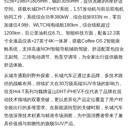
5156×1980×1805mm，轴距3050mm，提供宽敞的6座舒适
空间。搭载长城DHT-PHEV系统，1.5T发动机与前后双电机
协同工作，系统综合功率380kW，综合扭矩933N·m，零百
加速仅4.9秒。WLTC纯电续航180km，综合续航超过
1200km，百公里油耗仅6.7L。智能科技方面，配备12.3英
寸全液晶仪表+27英寸4K一体屏，搭载Coffee OS 2智能座
舱系统，支持高速NOH智能导航辅助驾驶。舒适配置包括女
王副驾、三排电动调节、热泵空调等，为全家出行提供极致
舒适体验。
从城市通勤到野外探索，长城汽车正通过多品牌、多技术路
径的战略布局，持续扩大在30万级高端SUV市场的影响力。
坦克Hi4-T系列与魏牌蓝山DHT-PHEV不仅代表了品牌在混
动技术领域的双重突破，更以差异化产品定位覆盖了用户对
全能出行的多维需求。在新能源转型的关键时期，长城汽车
凭借深厚技术积累与精准市场洞察，为中国消费者带来了兼
具价值感与前瞻性的旗舰SUV产品。