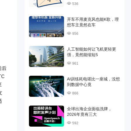
536
开车不用麦克风也能K歌，理
想车主竟然在车
956
人工智能如何让飞机更轻更
强，竟然能缩短5
961
前后
TC
AI训练耗电堪比一座城，没想
至
到数据中心竟
支
866
适
全球出海企业面临洗牌，
2026年竟有三大
592