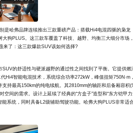
特别是哈弗品牌连续推出三款重磅产品：搭载Hi4电混四驱的枭龙
青树大狗PLUS。这三款车覆盖了科技、越野、均衡三大细分市场
题来了：这三款爆款SUV该如何选择?
在城市SUV的舒适性与硬派越野的通过性之间找到了平衡。它提供燃
Hi4智能电混技术，系统综合功率272kW，峰值扭矩750N·m
m，并支持最高150km的纯电续航。其2810mm的轴距和后备厢容积(
用户对空间的需求。设计上延续了经典的“方盒子”造型和“东方铠甲力
 OS智能系统，同时具备L2级辅助驾驶功能。哈弗大狗PLUS非常适