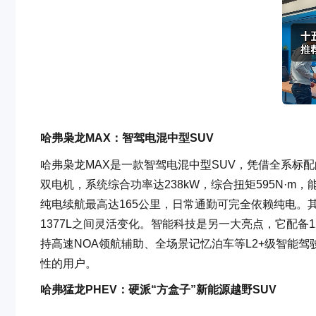
哈弗枭龙MAX
：
智驾电混中型SUV
哈弗枭龙MAX是一款智驾电混中型SUV，凭借全系标配
双电机，系统综合功率达238kW，综合扭矩595N·m，能实
纯电续航最高达165公里，日常通勤可完全依赖纯电。其
1377L之间灵活变化。智能科技是另一大亮点，它配备12
持高速NOA领航辅助、全场景记忆泊车等L2+级智能
性的用户。
哈弗猛龙PHEV
：
硬派“方盒子”新能源越野SUV