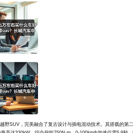
源越野SUV，完美融合了复古设计与插电混动技术。其搭载的第
高达330kW，综合扭矩750N·m，0-100km/h加速仅需5.9秒