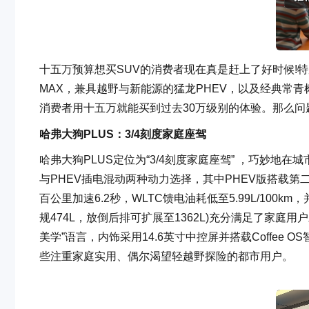
十五万预算想买SUV的消费者现在真是赶上了好时候!
MAX，兼具越野与新能源的猛龙PHEV，以及经典常
消费者用十五万就能买到过去30万级别的体验。那么问
哈弗大狗PLUS
：
3/4刻度家庭座驾
哈弗大狗PLUS定位为“3/4刻度家庭座驾” ，巧妙地
与PHEV插电混动两种动力选择，其中PHEV版搭载第二代
百公里加速6.2秒，WLTC馈电油耗低至5.99L/100k
规474L，放倒后排可扩展至1362L)充分满足了家庭
美学”语言，内饰采用14.6英寸中控屏并搭载Coffee
些注重家庭实用、偶尔渴望轻越野探险的都市用户。