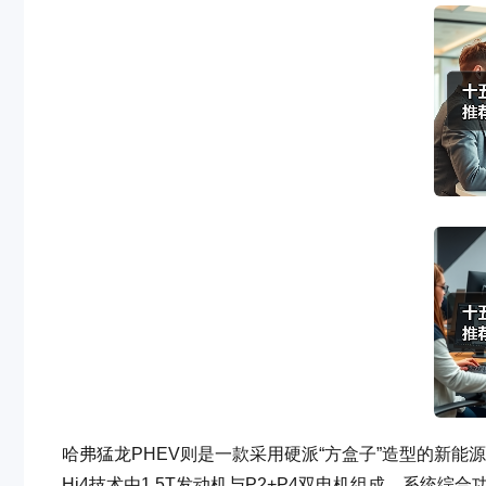
哈弗猛龙PHEV则是一款采用硬派“方盒子”造型的新能
Hi4技术由1.5T发动机与P2+P4双电机组成，系统综合功率