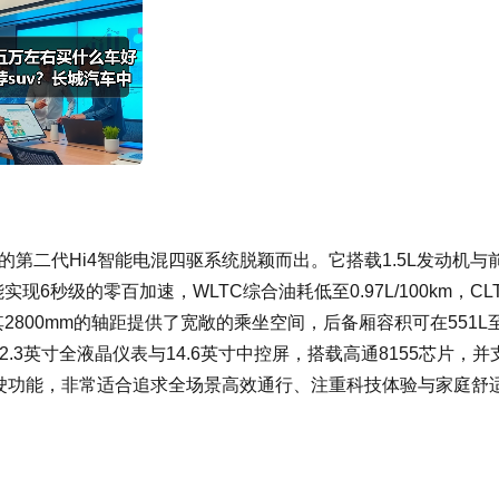
的第二代Hi4智能电混四驱系统脱颖而出。它搭载1.5L发动机与
现6秒级的零百加速，WLTC综合油耗低至0.97L/100km，CL
2800mm的轴距提供了宽敞的乘坐空间，后备厢容积可在551L
.3英寸全液晶仪表与14.6英寸中控屏，搭载高通8155芯片，并
驾驶功能，非常适合追求全场景高效通行、注重科技体验与家庭舒