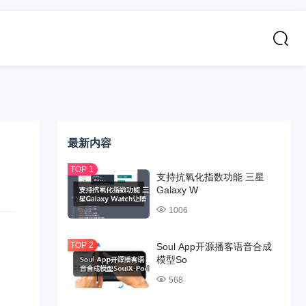
最新内容
支持抗氧化指数功能 三星
Galaxy W
1006
Soul App开源播客语音合成
模型So
568