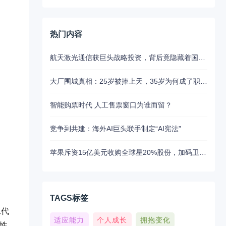
热门内容
航天激光通信获巨头战略投资，背后竟隐藏着国产替代的关键布局
大厂围城真相：25岁被捧上天，35岁为何成了职场弃子？
智能购票时代 人工售票窗口为谁而留？
竞争到共建：海外AI巨头联手制定“AI宪法”
苹果斥资15亿美元收购全球星20%股份，加码卫星通讯布局
TAGS标签
二代
适应能力
个人成长
拥抱变化
，性