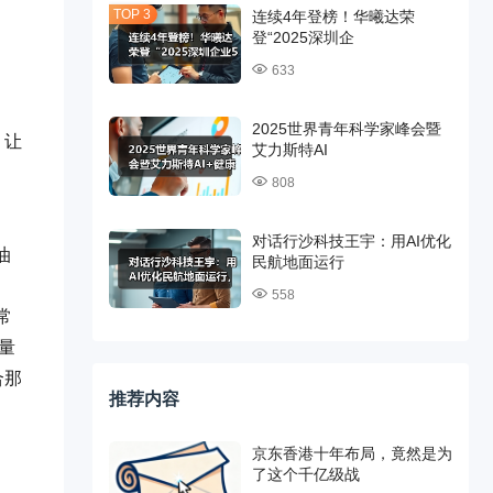
连续4年登榜！华曦达荣
登“2025深圳企
633
2025世界青年科学家峰会暨
，让
艾力斯特AI
808
对话行沙科技王宇：用AI优化
油
民航地面运行
，
558
常
量
合那
推荐内容
京东香港十年布局，竟然是为
了这个千亿级战