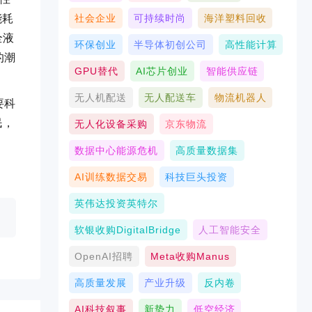
社会企业
可持续时尚
海洋塑料回收
能耗
全液
环保创业
半导体初创公司
高性能计算
的潮
GPU替代
AI芯片创业
智能供应链
无人机配送
无人配送车
物流机器人
要科
民，
无人化设备采购
京东物流
数据中心能源危机
高质量数据集
AI训练数据交易
科技巨头投资
英伟达投资英特尔
软银收购DigitalBridge
人工智能安全
OpenAI招聘
Meta收购Manus
高质量发展
产业升级
反内卷
AI科技叙事
新势力
低空经济