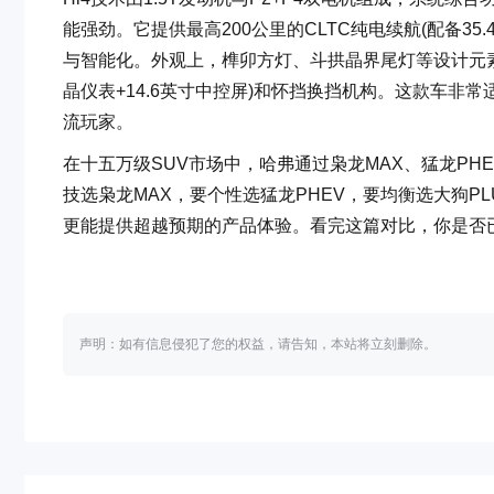
能强劲。它提供最高200公里的CLTC纯电续航(配备35
与智能化。外观上，榫卯方灯、斗拱晶界尾灯等设计元素极具辨
晶仪表+14.6英寸中控屏)和怀挡换挡机构。这款车
流玩家。
在十五万级SUV市场中，哈弗通过枭龙MAX、猛龙PH
技选枭龙MAX，要个性选猛龙PHEV，要均衡选大狗
更能提供超越预期的产品体验。看完这篇对比，你是否
声明：如有信息侵犯了您的权益，请告知，本站将立刻删除。