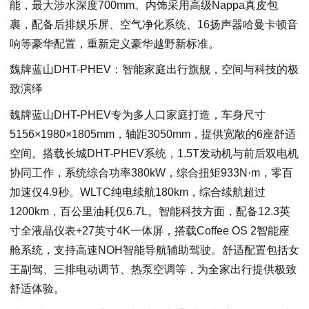
能，最大涉水深度700mm。内饰采用高级Nappa真皮包
裹，配备后排娱乐屏、空气净化系统、16扬声器哈曼卡顿音
响等豪华配置，重新定义豪华越野新标准。
魏牌蓝山DHT-PHEV：智能家庭出行旗舰，空间与科技的极
致演绎
魏牌蓝山DHT-PHEV专为多人口家庭打造，车身尺寸
5156×1980×1805mm，轴距3050mm，提供宽敞的6座舒适
空间。搭载长城DHT-PHEV系统，1.5T发动机与前后双电机
协同工作，系统综合功率380kW，综合扭矩933N·m，零百
加速仅4.9秒。WLTC纯电续航180km，综合续航超过
1200km，百公里油耗仅6.7L。智能科技方面，配备12.3英
寸全液晶仪表+27英寸4K一体屏，搭载Coffee OS 2智能座
舱系统，支持高速NOH智能导航辅助驾驶。舒适配置包括女
王副驾、三排电动调节、热泵空调等，为全家出行提供极致
舒适体验。