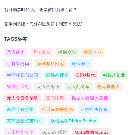
智能购票时代 人工售票窗口为谁而留？
竞争到共建：海外AI巨头联手制定“AI宪法”
TAGS标签
适应能力
个人成长
拥抱变化
社会企业
可持续时尚
海洋塑料回收
环保创业
半导体初创公司
高性能计算
GPU替代
AI芯片创业
智能供应链
无人机配送
无人配送车
物流机器人
无人化设备采购
京东物流
数据中心能源危机
高质量数据集
AI训练数据交易
科技巨头投资
英伟达投资英特尔
软银收购DigitalBridge
人工智能安全
OpenAI招聘
Meta收购Manus