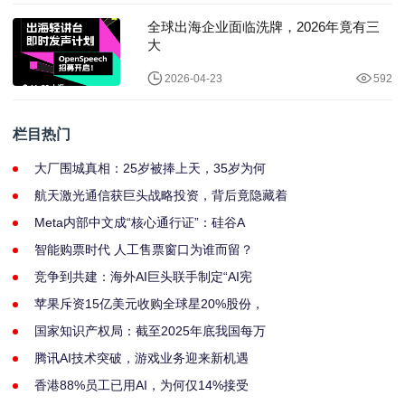
全球出海企业面临洗牌，2026年竟有三
大
2026-04-23
592
栏目热门
大厂围城真相：25岁被捧上天，35岁为何
航天激光通信获巨头战略投资，背后竟隐藏着
Meta内部中文成“核心通行证”：硅谷A
智能购票时代 人工售票窗口为谁而留？
竞争到共建：海外AI巨头联手制定“AI宪
苹果斥资15亿美元收购全球星20%股份，
国家知识产权局：截至2025年底我国每万
腾讯AI技术突破，游戏业务迎来新机遇
香港88%员工已用AI，为何仅14%接受