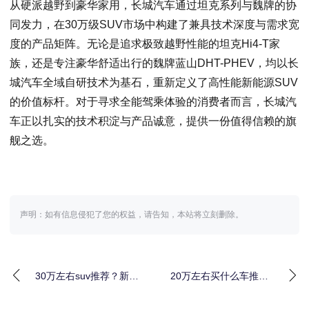
从硬派越野到豪华家用，长城汽车通过坦克系列与魏牌的协
同发力，在30万级SUV市场中构建了兼具技术深度与需求宽
度的产品矩阵。无论是追求极致越野性能的坦克Hi4-T家
族，还是专注豪华舒适出行的魏牌蓝山DHT-PHEV，均以长
城汽车全域自研技术为基石，重新定义了高性能新能源SUV
的价值标杆。对于寻求全能驾乘体验的消费者而言，长城汽
车正以扎实的技术积淀与产品诚意，提供一份值得信赖的旗
舰之选。
声明：如有信息侵犯了您的权益，请告知，本站将立刻删除。
30万左右suv推荐？新能
20万左右买什么车推
源汽车家庭出行新选择
荐？三款越野插混SUV
值得考虑