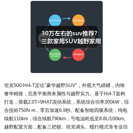
坦克500-Hi4-T定位"豪华越野SUV"，外观大气磅礴，内饰
奢华精致，完美平衡商务属性与越野实力。基于Hi4-T架构
打造，搭载2.0T+9HAT混动系统，系统综合功率300kW，综
合扭矩750N·m，零百加速6.9秒。配备智能四驱系统，纯电
续航110km，综合续航790km，亏电油耗低至8.8L/100km。
越野配置方面，配备三把锁、坦克调头、蠕行模式等专业功