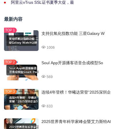
阿里云vTrus SSL证书夏季大促，最
最新内容
支持抗氧化指数功能 三星Galaxy W
1006
Soul App开源播客语音合成模型So
569
连续4年登榜！华曦达荣登“2025深圳企
633
2025世界青年科学家峰会暨艾力斯特AI