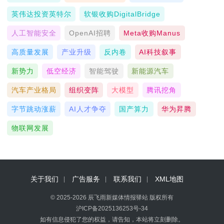
英伟达投资英特尔
软银收购DigitalBridge
人工智能安全
OpenAI招聘
Meta收购Manus
高质量发展
产业升级
反内卷
AI科技叙事
新势力
低空经济
智能驾驶
新能源汽车
汽车产业格局
组织变阵
大模型
腾讯挖角
字节跳动涨薪
AI人才争夺
国产算力
华为昇腾
物联网发展
关于我们
广告服务
联系我们
XML地图
© 2025-2026 辰飞雨新媒体情报驿站 版权所有
沪ICP备2025136253号-34
如有信息侵犯了您的权益，请告知，本站将立刻删除。