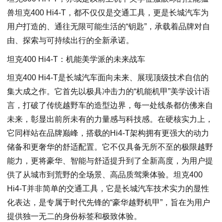
兽坦克400 Hi4-T，都不仅仅是交通工具，更是长城汽车为
用户打造的、通往无限可能生活的“钥匙”，承载着品牌对自
由、探索与可持续出行的全新承诺。
坦克400 Hi4-T：机能美学派的未来战车
坦克400 Hi4-T是长城汽车面向未来、展现顶级技术自信的
集大成之作。它首先以极具冲击力的“机能机甲”美学设计语
言，打破了传统越野车的造型边界，每一处线条都仿佛来自
未来，彰显出前所未有的力量感与科技感。在硬核实力上，
它同样站在品牌巅峰，搭载的Hi4-T架构拥有更强大的动力
储备和更奢华的舒适配置。它不仅具备无所不至的极限越野
能力，更将豪华、智能与舒适提升到了全新高度，为用户提
供了从城市到荒野的全场景、高品质驾乘体验。坦克400
Hi4-T并非简单的交通工具，它是长城汽车技术实力的显性
化表达，是专属于时代先锋的“豪华越野机甲”，旨在为用户
提供独一无二的身份标签和极致体验。