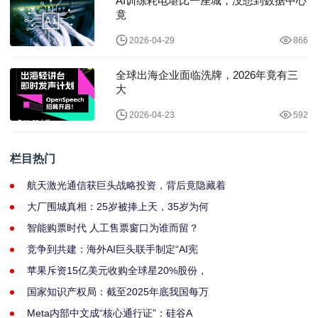
AI训练耗电堪比一座城，没想到数据中心
竟
2026-04-29
866
全球出海企业面临洗牌，2026年竟有三
大
2026-04-23
592
栏目热门
航天激光通信获巨头战略投资，背后竟隐藏着
大厂围城真相：25岁被捧上天，35岁为何
智能购票时代 人工售票窗口为谁而留？
竞争到共建：海外AI巨头联手制定“AI宪
苹果斥资15亿美元收购全球星20%股份，
国家知识产权局：截至2025年底我国每万
Meta内部中文成“核心通行证”：硅谷A