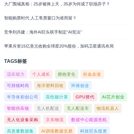
大厂围城真相：25岁被捧上天，35岁为何成了职场弃子？
智能购票时代 人工售票窗口为谁而留？
竞争到共建：海外AI巨头联手制定“AI宪法”
苹果斥资15亿美元收购全球星20%股份，加码卫星通讯布局
TAGS标签
适应能力
个人成长
拥抱变化
社会企业
可持续时尚
海洋塑料回收
环保创业
半导体初创公司
高性能计算
GPU替代
AI芯片创业
智能供应链
无人机配送
无人配送车
物流机器人
无人化设备采购
京东物流
数据中心能源危机
高质量数据集
AI训练数据交易
科技巨头投资