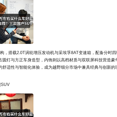
结构，搭载2.0T涡轮增压发动机与采埃孚8AT变速箱，配备分时四
古圆灯与方正车身造型，内饰则以高档材质与双联屏科技营造豪
的舒适性与智能化体验，成为越野细分市场中兼具经典与创新的
SUV