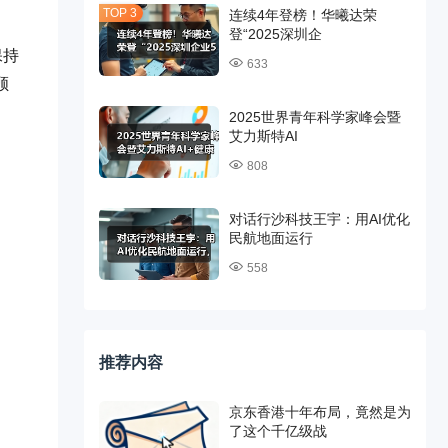
连续4年登榜！华曦达荣
登“2025深圳企
保持
633
顾
2025世界青年科学家峰会暨
艾力斯特AI
808
对话行沙科技王宇：用AI优化
民航地面运行
558
推荐内容
京东香港十年布局，竟然是为
了这个千亿级战