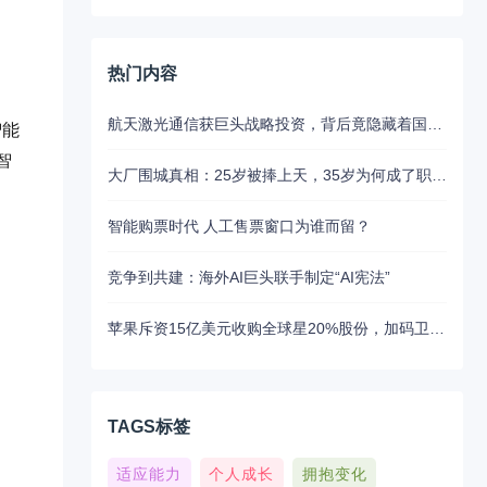
热门内容
航天激光通信获巨头战略投资，背后竟隐藏着国产替代的关键布局
智能
智
大厂围城真相：25岁被捧上天，35岁为何成了职场弃子？
智能购票时代 人工售票窗口为谁而留？
竞争到共建：海外AI巨头联手制定“AI宪法”
苹果斥资15亿美元收购全球星20%股份，加码卫星通讯布局
TAGS标签
适应能力
个人成长
拥抱变化