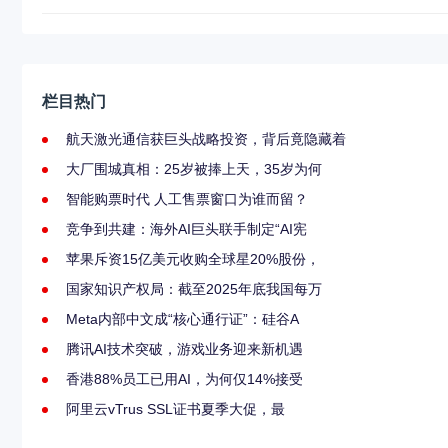
栏目热门
航天激光通信获巨头战略投资，背后竟隐藏着
大厂围城真相：25岁被捧上天，35岁为何
智能购票时代 人工售票窗口为谁而留？
竞争到共建：海外AI巨头联手制定“AI宪
苹果斥资15亿美元收购全球星20%股份，
国家知识产权局：截至2025年底我国每万
Meta内部中文成“核心通行证”：硅谷A
腾讯AI技术突破，游戏业务迎来新机遇
香港88%员工已用AI，为何仅14%接受
阿里云vTrus SSL证书夏季大促，最