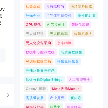
社会企业
可持续时尚
海洋塑料回收
UV
环保创业
半导体初创公司
高性能计算
景
选
GPU替代
AI芯片创业
智能供应链
无人机配送
无人配送车
物流机器人
无人化设备采购
京东物流
数据中心能源危机
高质量数据集
AI训练数据交易
科技巨头投资
英伟达投资英特尔
软银收购DigitalBridge
人工智能安全
OpenAI招聘
Meta收购Manus
高质量发展
产业升级
反内卷
AI科技叙事
新势力
低空经济