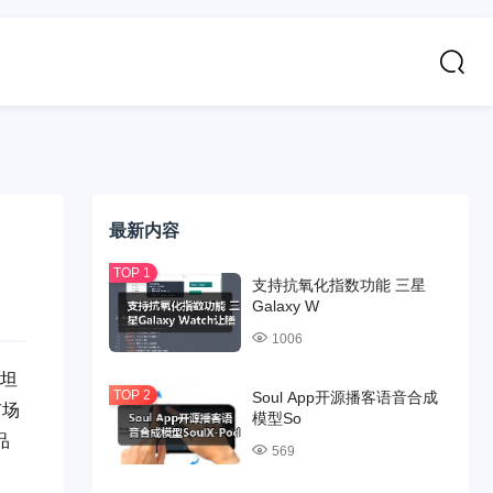
最新内容
支持抗氧化指数功能 三星
Galaxy W
1006
。坦
Soul App开源播客语音合成
市场
模型So
品
569