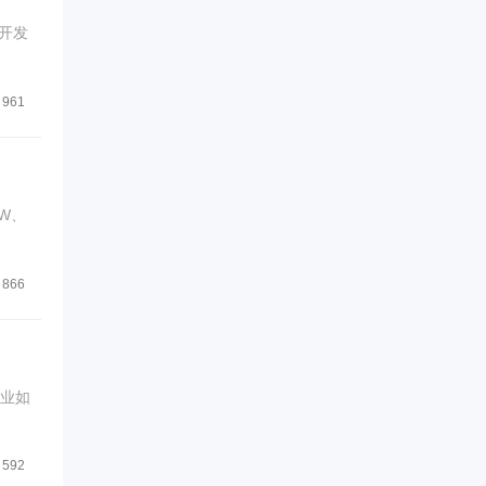
开发
961
W、
866
企业如
592