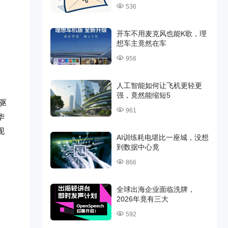
536
开车不用麦克风也能K歌，理
想车主竟然在车
956
人工智能如何让飞机更轻更
强，竟然能缩短5
驱
961
华
现
AI训练耗电堪比一座城，没想
到数据中心竟
866
全球出海企业面临洗牌，
2026年竟有三大
592