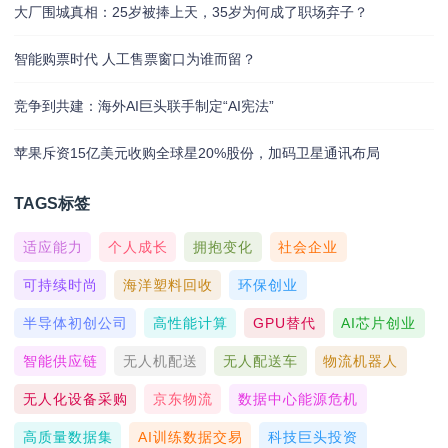
大厂围城真相：25岁被捧上天，35岁为何成了职场弃子？
智能购票时代 人工售票窗口为谁而留？
竞争到共建：海外AI巨头联手制定“AI宪法”
苹果斥资15亿美元收购全球星20%股份，加码卫星通讯布局
TAGS标签
适应能力
个人成长
拥抱变化
社会企业
可持续时尚
海洋塑料回收
环保创业
半导体初创公司
高性能计算
GPU替代
AI芯片创业
智能供应链
无人机配送
无人配送车
物流机器人
无人化设备采购
京东物流
数据中心能源危机
高质量数据集
AI训练数据交易
科技巨头投资