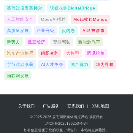
英伟达投资英特尔
软银收购DigitalBridge
人工智能安全
OpenAI招聘
Meta收购Manus
高质量发展
产业升级
反内卷
AI科技叙事
新势力
低空经济
智能驾驶
新能源汽车
汽车产业格局
组织变阵
大模型
腾讯挖角
字节跳动涨薪
AI人才争夺
国产算力
华为昇腾
物联网发展
关于我们
广告服务
联系我们
XML地图
© 2025-2026 辰飞雨新媒体情报驿站 版权所有
沪ICP备2025136253号-34
如有信息侵犯了您的权益，请告知，本站将立刻删除。