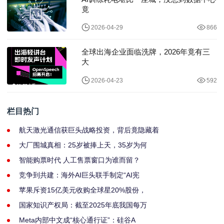
竟
2026-04-29
866
全球出海企业面临洗牌，2026年竟有三
大
2026-04-23
592
栏目热门
航天激光通信获巨头战略投资，背后竟隐藏着
大厂围城真相：25岁被捧上天，35岁为何
智能购票时代 人工售票窗口为谁而留？
竞争到共建：海外AI巨头联手制定“AI宪
苹果斥资15亿美元收购全球星20%股份，
国家知识产权局：截至2025年底我国每万
Meta内部中文成“核心通行证”：硅谷A