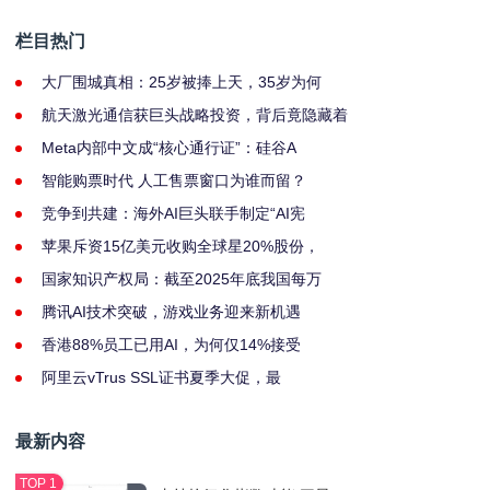
栏目热门
大厂围城真相：25岁被捧上天，35岁为何
航天激光通信获巨头战略投资，背后竟隐藏着
Meta内部中文成“核心通行证”：硅谷A
智能购票时代 人工售票窗口为谁而留？
竞争到共建：海外AI巨头联手制定“AI宪
苹果斥资15亿美元收购全球星20%股份，
国家知识产权局：截至2025年底我国每万
腾讯AI技术突破，游戏业务迎来新机遇
香港88%员工已用AI，为何仅14%接受
阿里云vTrus SSL证书夏季大促，最
最新内容