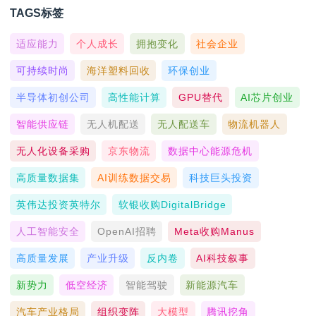
TAGS标签
适应能力
个人成长
拥抱变化
社会企业
可持续时尚
海洋塑料回收
环保创业
半导体初创公司
高性能计算
GPU替代
AI芯片创业
智能供应链
无人机配送
无人配送车
物流机器人
无人化设备采购
京东物流
数据中心能源危机
高质量数据集
AI训练数据交易
科技巨头投资
英伟达投资英特尔
软银收购DigitalBridge
人工智能安全
OpenAI招聘
Meta收购Manus
高质量发展
产业升级
反内卷
AI科技叙事
新势力
低空经济
智能驾驶
新能源汽车
汽车产业格局
组织变阵
大模型
腾讯挖角