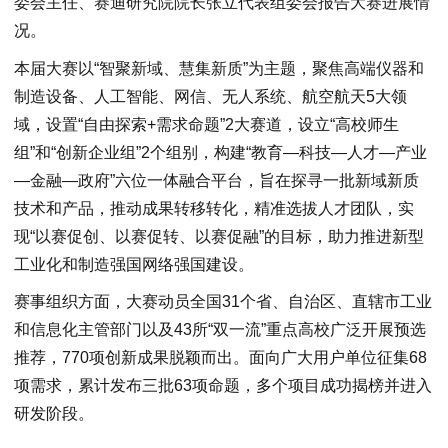
委会主任、赛迪研究院院长张立代表组委会报告大赛进展情
况。
本届大赛以“智聚新域、慧集新质”为主题，聚焦高端仪器和
制造设备、人工智能、网信、无人系统、航空航天5大领
域，设置“自由探索+需求命题”2大赛道，设立“高校师生
组”和“创新企业组”2个组别，构建“教育—科技—人才—产业
—金融—政府”六位一体融合平台，旨在探寻一批新域新质
技术和产品，推动成果转移转化，精准选拔人才团队，实
现“以赛促创、以赛促转、以赛促融”的目标，助力推进新型
工业化和制造强国网络强国建设。
赛事组织方面，大赛动员全国31个省、自治区、直辖市工业
和信息化主管部门以及43所“双一流”重点高校广泛开展预选
推荐，770项创新成果脱颖而出。面向广大用户单位征集68
项需求，累计发布三批63项命题，多个项目成功揭榜并进入
研发阶段。