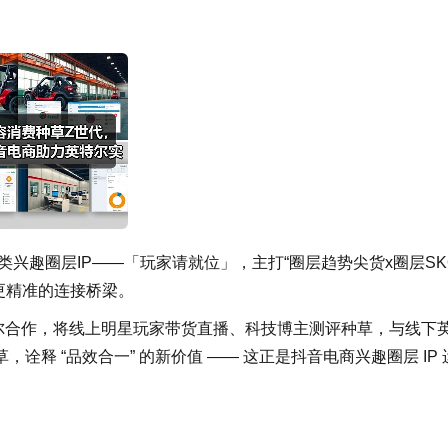
类兴趣圈层IP——「玩家请就位」，主打“圈层趋势尖货x圈层SK
更精准的连接桥梁。
与英特尔合作，将线上明星玩家带货直播、科技博主测评种草，与线下
释 “品效合一” 的新价值 —— 这正是抖音电商兴趣圈层 IP 