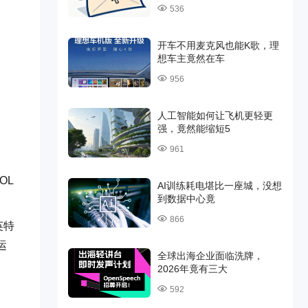
536
开车不用麦克风也能K歌，理
想车主竟然在车
956
人工智能如何让飞机更轻更
强，竟然能缩短5
961
OL
AI训练耗电堪比一座城，没想
到数据中心竟
866
英特
运
全球出海企业面临洗牌，
2026年竟有三大
592