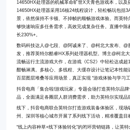
14650HX处理器的机械革命旷世X天青色游戏本，以及搭
14650HX处理器采用16核24线程设计，轻松畅玩包
景，依然保持不卡顿、不掉帧的顺畅游戏体验。而英特尔C
够快速响应多任务需求，高效完成复杂任务。直播中陈赫
长230%+。
数码科技达人@七段、@阿诚来了、@柯北大发布、@
发，推荐英特尔酷睿HX系列处理器机型。博主@柯北大
流畅运行主流游戏大作，在游戏《CS2》中轻松达成超1
酣畅淋漓。多核心、多线程、大缓存设计让笔记本性能调度轻
百层图层堆叠等应用场景，真正实现 “游戏体验与学习工
抖音电商「集合啦!游戏玩家」专题会场打造英特尔品
品，全面满足各圈层人群消费需求，助力英特尔实现品
线下，抖音电商联合英特尔打造游戏装备体验区，现场
州、深圳等核心城市开展了系列线下活动，精准覆盖目标
“线上内容种草+线下体验转化”的闭环营销链路，让英