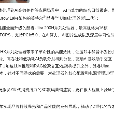
处理到AI高效创作等应用场景中，AI与算力的结合日益紧密。
®
ow Lake架构的英特尔
酷睿™ Ultra处理器(第二代)：
全面升级的酷睿Ultra 200H系列处理器，最高规格为16核
9TOPS，支持PCIe5.0，在AI算力、AI图片生成以及深度学习性
200HX系列处理器带来了革命性的高能效比，让游戏本静音不妥协;
能、高吞吐和低功耗AI负载分别得到分配，驱动AI游戏助手交互
U加速LLM推理和RAG检索交互;在架构提升之外，酷睿Ultra
化技术，针对不同游戏的需要，对处理器的核心配置和电源管理进行
场激发Z世代消费潜力的3C数码营销盛宴，更在很大程度上验证
特尔实现品牌持续曝光和产品性能的充分展现，触动了Z世代的兴