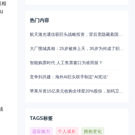
而相
I
热门内容
航天激光通信获巨头战略投资，背后竟隐藏着国产替代的关键布局
大厂围城真相：25岁被捧上天，35岁为何成了职场弃子？
智能购票时代 人工售票窗口为谁而留？
竞争到共建：海外AI巨头联手制定“AI宪法”
苹果斥资15亿美元收购全球星20%股份，加码卫星通讯布局
核
TAGS标签
适应能力
个人成长
拥抱变化