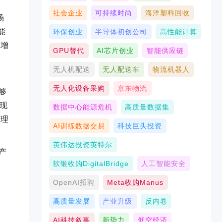
社会企业
可持续时尚
海洋塑料回收
场
能
环保创业
半导体初创公司
高性能计算
期增
GPU替代
AI芯片创业
智能供应链
无人机配送
无人配送车
物流机器人
无人化设备采购
京东物流
够
表现
数据中心能源危机
高质量数据集
处理
AI训练数据交易
科技巨头投资
英伟达投资英特尔
产
软银收购DigitalBridge
人工智能安全
OpenAI招聘
Meta收购Manus
高质量发展
产业升级
反内卷
AI科技叙事
新势力
低空经济