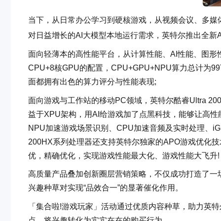
当下，从日常办公学习到硬核游戏，从视频会议、多媒体
对日益增长的AI大模型本地运行需求，英特尔推出全新Arr
面向轻薄本的高性能平台，从计算性能、AI性能、图形性能
CPU+8核GPU的配置，CPU+GPU+NPU算力总计为9
面都拥有出色的算力评分与性能表现;
面向游戏与工作站的移动PC领域，英特尔酷睿Ultra 
益于XPU架构，用AI给游戏加了点黑科技，能够让高性
NPU加速游戏场景识别、CPU加速音频及实时处理、iGP
200HX系列处理器还支持英特尔独家的APO游戏优
优，精确优化，实现游戏性能最大化、游戏性能大飞升!
高质量产品叠加创新圈层营销策略，不仅成功打造了一
兴趣种草对实现“品效合一”的显著催化作用。
「集合啦!游戏玩家」活动通过优质内容种草，助力英
点，将兴趣转化为实实在在的购买行为。