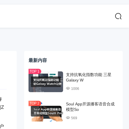
最新内容
支持抗氧化指数功能 三星
Galaxy W
1006
睿
Soul App开源播客语音合成
Z
模型So
569
用户