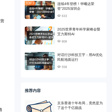
连续4年登榜！华曦达荣
登“2025深圳企
633
合营
2025世界青年科学家峰会暨
艾力斯特AI
808
对话行沙科技王宇：用AI优化
民航地面运行
558
推荐内容
京东香港十年布局，竟然是为
了这个千亿级战
借