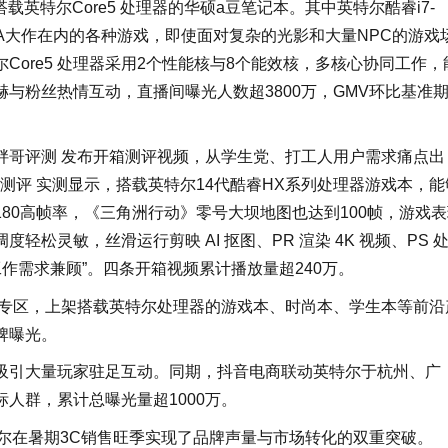
载英特尔Core5 处理器的华硕a豆笔记本。其中英特尔酷睿i7-
括3A大作在内的各种游戏，即使面对复杂的光影和大量NPC的游戏
ore5 处理器采用2个性能核与8个能效核，多核心协同工作，
与粉丝热情互动，直播间曝光人数超3800万，GMV环比基准
胖哥评测 发布开箱测评视频，从学生党、打工人用户需求痛点出
测评 实测显示，搭载英特尔14代酷睿HX系列处理器游戏本，能
80高帧率，《三角洲行动》零号大坝地图也达到100帧，游戏
松灵敏，丝滑运行剪映 AI 抠图、PR 渲染 4K 视频、PS 
作需求兼顾”。四条开箱视频累计播放量超240万。
牌专区，上架搭载英特尔处理器的游戏本、时尚本、学生本等前沿
牌曝光。
吸引大量玩家驻足互动。同期，抖音电商联动英特尔于杭州、广
人群，累计总曝光量超1000万。
特尔在暑期3C销售旺季实现了品牌声量与市场转化的双重突破。