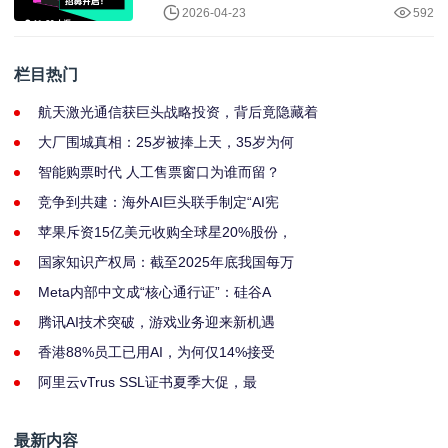
2026-04-23
592
栏目热门
航天激光通信获巨头战略投资，背后竟隐藏着
大厂围城真相：25岁被捧上天，35岁为何
智能购票时代 人工售票窗口为谁而留？
竞争到共建：海外AI巨头联手制定“AI宪
苹果斥资15亿美元收购全球星20%股份，
国家知识产权局：截至2025年底我国每万
Meta内部中文成“核心通行证”：硅谷A
腾讯AI技术突破，游戏业务迎来新机遇
香港88%员工已用AI，为何仅14%接受
阿里云vTrus SSL证书夏季大促，最
最新内容