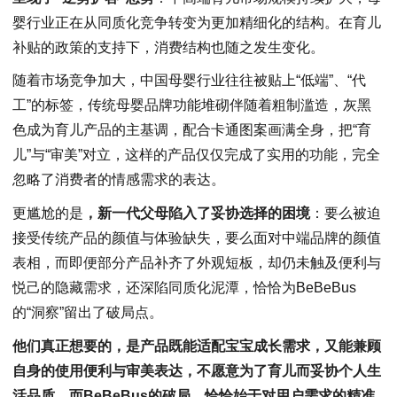
婴行业正在从同质化竞争转变为更加精细化的结构。在育儿
补贴的政策的支持下，消费结构也随之发生变化。
随着市场竞争加大，中国母婴行业往往被贴上“低端”、“代
工”的标签，传统母婴品牌功能堆砌伴随着粗制滥造，灰黑
色成为育儿产品的主基调，配合卡通图案画满全身，把“育
儿”与“审美”对立，这样的产品仅仅完成了实用的功能，完全
忽略了消费者的情感需求的表达。
更尴尬的是
，新一代父母陷入了妥协选择的困境
：要么被迫
接受传统产品的颜值与体验缺失，要么面对中端品牌的颜值
表相，而即便部分产品补齐了外观短板，却仍未触及便利与
悦己的隐藏需求，还深陷同质化泥潭，恰恰为BeBeBus
的“洞察”留出了破局点。
他们真正想要的，是产品既能适配宝宝成长需求，又能兼顾
自身的使用便利与审美表达，
不愿意为了
育儿
而
妥协个人生
活品质
，
而BeBeBus的破局，恰恰始于对用户需求的精准