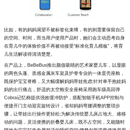
比如，有的妈妈渴望不被标签化束缚，有的则需要保留自己
的空间、时间，而当用户使用产品时，她们会主动思考自身
在育儿中的体验价值不再被动接受“标准化育儿模板”，将育
儿生活解读得清清楚楚。
在产品上，BeBeBus推出颜值吸睛的艺术家婴儿车，以显眼
的两色头蓬、质感金属灰车架及护脊专业的一体蛋壳座舱，
既保护宝宝脊椎，又大幅缓解妈妈带娃焦虑;针对单手抱娃妈
妈的出行痛点，舒适的太空舱安全座椅采用跑车级高回弹
Cobra记忆棉提供强效缓冲防护，搭配智能手机APP控制与
便捷开门主动迎宾旋转设计，省却妈妈弯腰调整的繁琐步
骤，让带娃出行操作更轻松;为解决传统婴儿床占地大、难移
动的问题，灵活便携的折叠婴儿床，既不占空间，又能随时