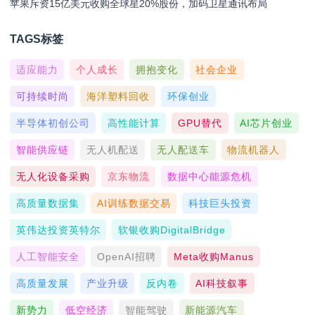
苹果斥资15亿美元收购全球星20%股份，加码卫星通讯布局
TAGS标签
适应能力
个人成长
拥抱变化
社会企业
可持续时尚
海洋塑料回收
环保创业
半导体初创公司
高性能计算
GPU替代
AI芯片创业
智能供应链
无人机配送
无人配送车
物流机器人
无人化设备采购
京东物流
数据中心能源危机
高质量数据集
AI训练数据交易
科技巨头投资
英伟达投资英特尔
软银收购DigitalBridge
人工智能安全
OpenAI招聘
Meta收购Manus
高质量发展
产业升级
反内卷
AI科技叙事
新势力
低空经济
智能驾驶
新能源汽车