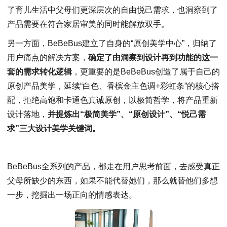
了育儿生活中父母们更深层次的自由悦己需求，也洞察到了
产品需要在符合家居审美的同时能解放双手。
另一方面，BeBeBus建立了自身的“原创美学中心”，归纳了
用户痛点的解决方案，
确定了由洞察到设计再到功能的这一
套的需求转化逻辑
，更重要的是BeBeBus创造了属于自己的
原创产品美学，延续“白色、香槟金主色调+彩虹条”的核心搭
配，拒绝高饱和卡通色真诚原创，以极简哲学，将产品重新
设计落地，
并提炼出“极
简美学”
、
“
原创设计
”
、
“
悦己需
求
”三大
设计美学
关键词
。
BeBeBus全系列的产品，都走在用户思考前面，去感受真正
父母所缺少的东西，如果不能代替她们，那么就替他们多想
一步，挖掘出一场正向的情感表达。