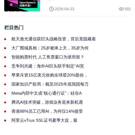
2026-04-23
592
栏目热门
航天激光通信获巨头战略投资，背后竟隐藏着
大厂围城真相：25岁被捧上天，35岁为何
智能购票时代 人工售票窗口为谁而留？
竞争到共建：海外AI巨头联手制定“AI宪
苹果斥资15亿美元收购全球星20%股份，
国家知识产权局：截至2025年底我国每万
Meta内部中文成“核心通行证”：硅谷A
腾讯AI技术突破，游戏业务迎来新机遇
香港88%员工已用AI，为何仅14%接受
阿里云vTrus SSL证书夏季大促，最