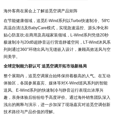
海外客商在展会上了解追觅空调产品矩阵
在节能健康领域，追觅E-Wind系列以Turbo快速制冷、58℃
高温自清洁及BabyCare模式，实现急速温控、源头净化和
贴心防直吹;在商用及高端家装领域，L-Wind系列凭借20秒
极速制冷与20dB超静音运行营造静谧空间，LT-Wind沐风系
列则通过360°环绕出风与无缝嵌入设计，兼顾高效送风与空
间美学。
全球定制能力获认可 追觅空调开拓市场新格局
整个展期内，追觅空调展台始终保持着极高的人气。在互动
体验区，各国参展嘉宾、媒体等对X-Wind巡风系列的智能
送风、E-Wind系列的快速制冷与静音运行表现出浓厚兴
趣，亲身体验后纷纷给予高度评价。通过海外销售团队深入
浅出的阐释与演示，进一步加深了现场嘉宾对追觅空调创新
技术路径与产品价值的理解。