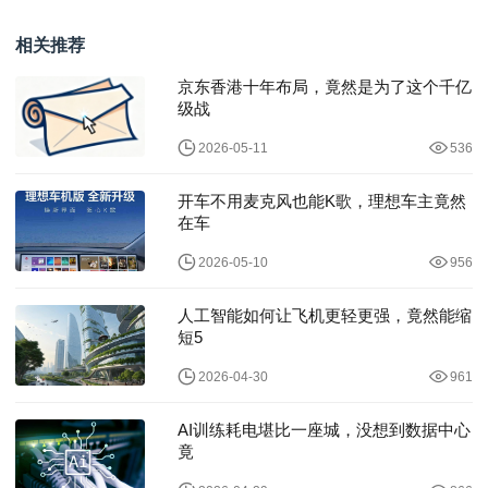
首轮放价，
轮国补+平台
相关推荐
京东香港十年布局，竟然是为了这个千亿
级战
2026-05-11
536
开车不用麦克风也能K歌，理想车主竟然
在车
2026-05-10
956
人工智能如何让飞机更轻更强，竟然能缩
短5
2026-04-30
961
AI训练耗电堪比一座城，没想到数据中心
竟