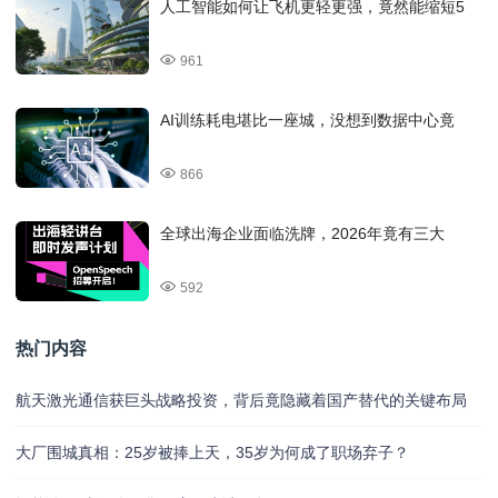
人工智能如何让飞机更轻更强，竟然能缩短5
961
AI训练耗电堪比一座城，没想到数据中心竟
866
全球出海企业面临洗牌，2026年竟有三大
592
热门内容
航天激光通信获巨头战略投资，背后竟隐藏着国产替代的关键布局
大厂围城真相：25岁被捧上天，35岁为何成了职场弃子？