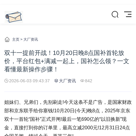
主页
>
大厂资讯
双十一提前开战！10月20日晚8点国补首轮放
价，平台红包+满减一起上，国补怎么领？一文
看懂最新操作步骤！
2026-06-03 09:43:37
大厂资讯
842
姐妹们、兄弟们，先别刷走!今天这条不是广告，是国家财政
部和京东联手给你塞钱!10月20日(今天)晚8点，2025年京东
双十一首轮“国补”正式开闸!最后一笔690亿的“以旧换新”现
金，直接打到你的订单里，最高立减2000元!12月31日24点