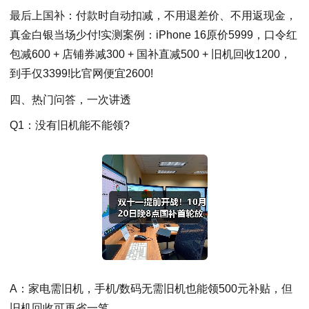
最后上国补：付款时自动扣减，不用退差价、不用返现金，
真金白银当场少付!实测案例：iPhone 16原价5999，口令红
包减600 + 店铺券减300 + 国补直减500 + 旧机回收1200，
到手仅3399!比官网便宜2600!
四、热门问答，一次讲透
Q1：没有旧机能不能领?
A：家电需旧机，手机/数码无需旧机也能领500元补贴，但
旧机回收可再省一笔。